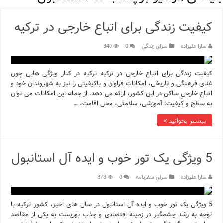
اپلیکیشن KarDes؛ راهنمای رایگان کشف تاریخ و فرهنگ پنهان ترکیه
کیفیت زندگی برای اتباع خارجی در ترکیه
مرکز خرید پولات استانبول | تجربه‌ای متفاوت از خرید و سبک زندگی
سارا علیزاده
سرای زندگی
0
340
12 اشتباه رایج در دریافت شهروندی ترکیه از طریق خرید ملک
ویژگی‌های رفتاری و اجتماعی در زبان ترکی استانبولی
کیفیت زندگی برای اتباع خارجی در ترکیه ترکیه در کنار ویژگی هایی چون
غنای فرهنگی و تاریخی، امکانات فراوان و باکیفیتی را نیز به شهروندان خود و
ویژگی‌های منفی شخصیت در زبان ترکی استانبولی
اتباع خارجیِ ساکن در این کشور، ارائه می دهد. از جمله این امکانات می توان
به سطح و کیفیت: آموزشی، سلامتی، محل اقامت، …
ویژگی‌های مثبت شخصیت در زبان ترکی استانبولی
بیشتر بخوانید »
موزه افسانه‌های کارتال استانبول؛ سفری به دنیای قصه‌ها در بخ
5 ویژگی یک تور خوب و ایده آل استانبول
موزه ساعت کاخ توپکاپی استانبول
سارا علیزاده
سرای سفرنامه
0
873
5 ویژگی یک تور خوب و ایده آل استانبول در سال های اخیر، کشور ترکیه با
توجه به رشد چشمگیر در زمینه اقتصادی و جذب توریست به یکی از مقاصد