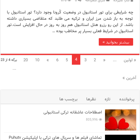
سارا علیزاده
سرای سفرنامه
0
678
چه شرایطی برای تور استانبول در وضعیت کُرونا وجود دارد؟ تور استانبول با
توجه به باز شدن مرز ایران و ترکیه می طلبد که متقاضی بسیاری داشته
باشد. از این رو رزرو هتل استانبول هم روز به روز در حال افزایش است.تور
استانبول در شرایط فعلی بسیار پر مخاطب بوده …
بیشتر بخوانید »
4
« اولین
...
«
2
3
5
6
»
10
20
برگه 4 از 23
...
آخرین »
پرخواننده
تازه
نظرها
برچسب ها
اصطلاحات عاشقانه ترکی استانبولی
805,996
تماشای فیلم ها و سریال های ترکی با اپلیکیشن Puhutv