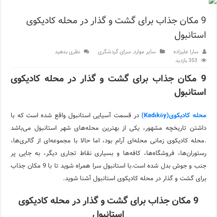
اپلیکیشن KarDes؛ راهنمای رایگان کشف تاریخ و فرهنگ پنهان ترکیه
9 مکان جذاب برای گشت و گذار در محله کادیکوی
مرکز خرید پولات استانبول | تجربه‌ای متفاوت از خرید و سبک زندگی
استانبول
12 اشتباه رایج در دریافت شهروندی ترکیه از طریق خرید ملک
سارا علیزاده
سایر موارد
,
سرای گردشگری
نظری بدهید
353 بازدید
ویژگی‌های رفتاری و اجتماعی در زبان ترکی استانبولی
9 مکان جذاب برای گشت و گذار در محله کادیکوی
استانبول
ویژگی‌های منفی شخصیت در زبان ترکی استانبولی
ویژگی‌های مثبت شخصیت در زبان ترکی استانبولی
محله کادیکوی(Kadıköy)
در قسمت آسیایی استانبول واقع شده است که با
داشتن تاریخچه مشهور، یکی از بهترین محله‌های شهر استانبول می‌باشد
موزه افسانه‌های کارتال استانبول؛ سفری به دنیای قصه‌ها در بخ
.محله کادیکوی زمانی محله‌ای آرام بود، اما حالا با مجموعه‌ای از گالری‌ها،
موزه ساعت کاخ توپکاپی استانبول
رستوران‌ها، فروشگاه‌ها، کافه‌ها و بسیاری نقاط تجاری دیگر، به جایی پر
جنب و جوش بدل شده است.با استانبول سرا همراه شوید تا با 9 مکان جذاب
برای گشت و گذار در محله کادیکوی استانبول آشنا شوید.
9 مکان جذاب برای گشت و گذار در محله کادیکوی
استانبول