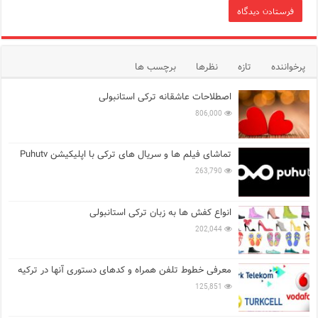
پرخواننده
تازه
نظرها
برچسب ها
اصطلاحات عاشقانه ترکی استانبولی
806,000
تماشای فیلم ها و سریال های ترکی با اپلیکیشن Puhutv
263,790
انواع کفش ها به زبان ترکی استانبولی
202,044
معرفی خطوط تلفن همراه و کدهای دستوری آنها در ترکیه
125,851