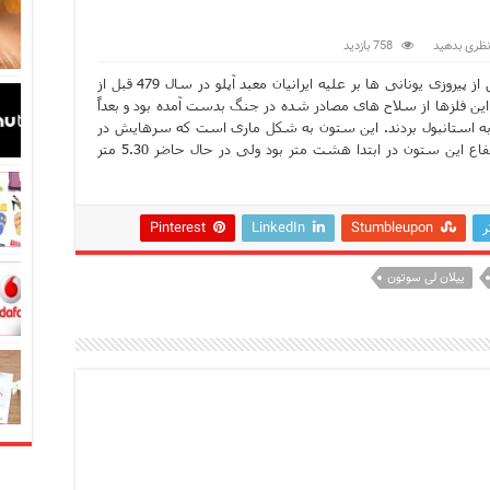
در زبان ترکی استانبولی
نظری بدهید
758 بازدید
بان ترکی استانبولی
این ستون در میدان سلطان اَحمِت قرار دارد. پس از پیروزی یونانی ها بر علیه ایرانیان معبد آپلو در سال 479 قبل از
این فلزها از سلاح های مصادر شده در جنگ بدست آمده بود و بعداً
بان ترکی استانبولی
 به استانبول بردند. این ستون به شکل ماری است که سرهایش در
حال نگاه کردن به سه جهت مختلف هستند. ارتفاع این ستون در ابتدا هشت متر بود ولی در حال حاضر 5.30 متر
انبول؛ سفری به دنیای قصه‌ها در بخش آسیایی استانبول
نبول
ر
Stumbleupon
LinkedIn
Pinterest
 است؟ راهنمای کامل در سال 2026
ییلان لی سوتون