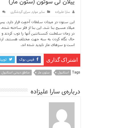
ییلان لی سوتون (ستون مار)
ویژگی‌های رفتاری و اجتماعی 
سارا علیزاده
سایر موارد
,
سرای گردشگری
ویژگی‌های منفی شخصیت در ز
میلاد مسیح بنا شد. این بنا از فلز ساخته شده. 
ویژگی‌های مثبت شخصیت در ز
در زمان سلطنت کنستانتین آنها را ذوب کردند و
موزه افسانه‌های کارتال است
است و سرهای مار ناپدید شده اند.
موزه ساعت کاخ توپکاپی استا
فیس بوک
توییت
اشتراک گذاری
اجاره خانه در استانبول چگونه
Tags
استانبول
ستون مار
مناطق دیدنی استانبول
درباره‌ی سارا علیزاده