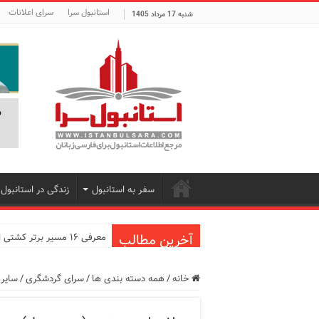
استانبول سرا
سرای اعلانات
شنبه 17 مرداد 1405
سفر به استانبول
زندگی در استانبول
آخرین مطالب
معرفی ۱۶ مسیر برتر کشتی استانبول | راهنمای کامل کشتی‌سواری در بسفر
اپلیکیشن KarDes؛ راهنمای رایگان کشف تاریخ و فرهنگ پنهان ترکیه
خانه
/
همه دسته بندی ها
/
سرای گردشگری
/
سایر 
مرکز خرید پولات استانبول | 
12 اشتباه رایج در دریافت شهروندی ترکیه از طریق خرید ملک