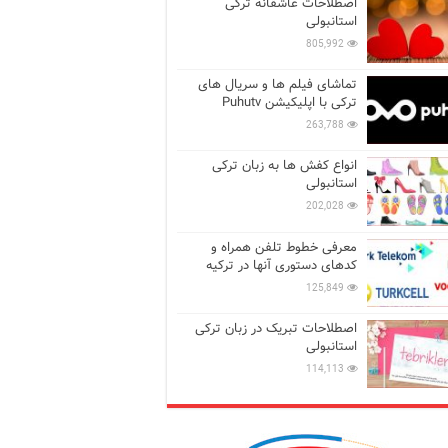
اصطلاحات عاشقانه ترکی
استانبولی
805,992
تماشای فیلم ها و سریال های
ترکی با اپلیکیشن Puhutv
263,788
انواع کفش ها به زبان ترکی
استانبولی
202,028
معرفی خطوط تلفن همراه و
کدهای دستوری آنها در ترکیه
125,849
اصطلاحات تبریک در زبان ترکی
استانبولی
114,113