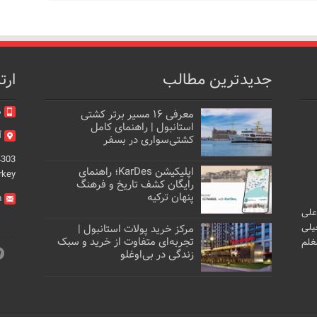
جدیدترین مطالب
ارت
م
معرفی ۱۶ مسیر برتر کشتی
استانبول | راهنمای کامل
آد
کشتی‌سواری در بسفر
4303
اپلیکیشن KarDes؛ راهنمای
rkey
رایگان کشف تاریخ و فرهنگ
پنهان ترکیه
m
علی
یلی
مرکز خرید پولات استانبول |
تجربه‌ای متفاوت از خرید و سبک
غلم
زندگی در بی‌اوغلو