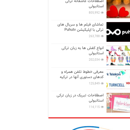
اصطلاحات عاشقانه ترکی
استانبولی
805,992
تماشای فیلم ها و سریال های
ترکی با اپلیکیشن Puhutv
263,788
انواع کفش ها به زبان ترکی
استانبولی
202,034
معرفی خطوط تلفن همراه و
کدهای دستوری آنها در ترکیه
125,849
اصطلاحات تبریک در زبان ترکی
استانبولی
114,115