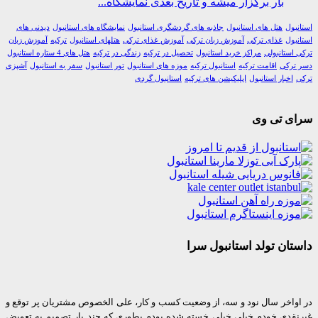
بار برگزار میشه و تاریخ بعدی نمایشگاه...
ول
هتل های استانبول
جاذبه های گردشگری استانبول
نمایشگاه های استانبول
دیدنی های
ول
غذای ترکی
آموزش زبان ترکی
آموزش غذای ترکی
هتلهای استانبول
ترکیه
آموزش زبان
استانبولی
مراکز خرید استانبول
تحصیل در ترکیه
زندگی در ترکیه
هتل های 4 ستاره استانبول
رکی
اقامت ترکیه
استانبول ترکیه
موزه های استانبول
تور استانبول
سفر به استانبول
آشپزی
اخبار استانبول
اپلیکیشن های ترکیه
استانبول گردی
ی تی وی
ان تولد استانبول سرا
واخر سال نود و سه، از وضعیت کسب و کار، علی الخصوص مشتریان پر توقع و
قدی خودم خیلی خیلی خسته شده بودم بطوری که چند بار تصمیم به تعویض