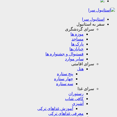
استانبول سرا
سفر به استانبول
سرای گردشگری
موزه ها
مساجد
پارک ها
خیابان‌ها
فستیوال و جشنواره ها
سایر موارد
سرای اقامتی
هتل
پنج ستاره
چهار ستاره
سه ستاره
سرای غذا
رستوران
کافی شاپ
آشپزی
آموزش غذاهای ترکی
معرفی غذاهای ترکی