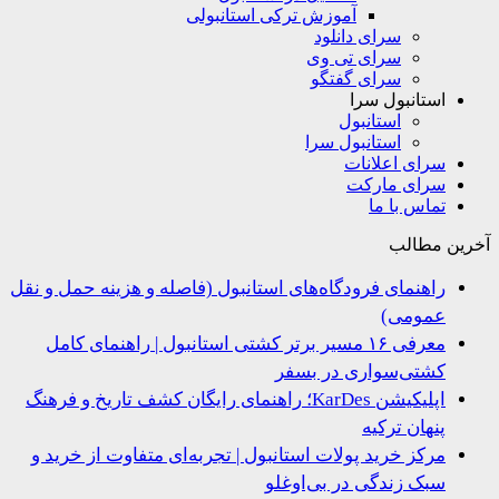
آموزش ترکی استانبولی
سرای دانلود
سرای تی وی
سرای گفتگو
استانبول سرا
استانبول
استانبول سرا
سرای اعلانات
سرای مارکت
تماس با ما
ین مطالب
راهنمای فرودگاه‌های استانبول (فاصله و هزینه حمل و نقل
عمومی)
معرفی ۱۶ مسیر برتر کشتی استانبول | راهنمای کامل
کشتی‌سواری در بسفر
اپلیکیشن KarDes؛ راهنمای رایگان کشف تاریخ و فرهنگ
پنهان ترکیه
مرکز خرید پولات استانبول | تجربه‌ای متفاوت از خرید و
سبک زندگی در بی‌اوغلو