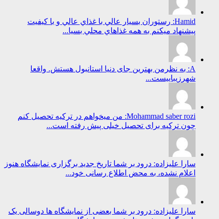
Hamid: رستوران بسيار عالي با غذاي عالي و با كيفيت
پيشنهاد ميكنم به همه غذاهاي محلي بسيا...
A: به نظرمن بهترین جای دنیا استانبول هستش. واقعا
شهرزیباییست...
Mohammad saber rozi: من میخواهم در ترکیه تحصیل کنم
چون ترکیه برای تحصیل خیلی پیش رفته است...
سارا علیزاده: درود بر شما تاریخ جدید برگزاری نمایشگاه هنوز
اعلام نشده، به محض اطلاع رسانی خود...
سارا علیزاده: درود بر شما بعضی از نمایشگاه ها دوسالی یک