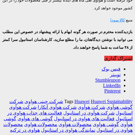
رفته است و هواوی طی ماه های آینده بیشتر از قبل محصولات خود را در این
 موجود خواهد کرد.
کالا سودا
دکننده محترم در صورت هر گونه ابهام یا ارائه پیشنهاد در خصوص این مطلب
انید با نوشتن دیدگاهتان، ما را مطلع سازید، کارشناسان استانبول سرا کمتر
اک گذاری
فیس بوک
توییتر
Stumbleupon
LinkedIn
Pinterest
Huawei Sustainabi
Huawei
Tags
شرکت چینی هواوی
شرکت
ی هوآوی
شرکت هوآوی
شرکت هوآوی آنکارا
شرکت هوآوی
نبول
شرکت هوآوی در استانبول
فعالیت های جذاب هواوی در
نبول
فعالیت های هواوی در استانبول
گوشی های هوآوی
گوشی
وی
گوشی هواوی
محصولات هوآوی
محصولات هواوی
محصولات
ی در استانبول
نمایندگی هواوی در استانبول
هواوی در ترکیه