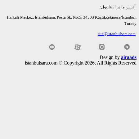
ما در استانبول:
Halkalı Merkez, Istanbulsara, Posta Sk. No:5, 34303 Küçükçekmece/İsta
Tu
site@istanbulsara
Design by
air
istanbulsara.com © Copyright 2026, All Rights Rese