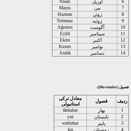
Nisan
آوریل
Mayıs
می
Haziran
ژوئن
Temmuz
ژوئیه
Ağustos
آگوست
Eylül
سپتامبر
Ekim
اکتبر
Kasım
نوامبر
Aralık
دسامبر
Mevs):
معادل ترکی
ف
فصول
استانبولی
ilkbahar
بهار
yaz
تابستان
sonbahar
پاییز
kış
زمستان