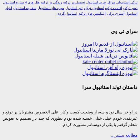
استانبولی
مراکز خرید استانبول
تحصیل در ترکیه
زندگی در ترکیه
هتل های 4 ستاره استانبول
رکی
اقامت ترکیه
استانبول ترکیه
تور استانبول
موزه های استانبول
سفر به استانبول
اخبار
ول
آشپزی ترکی
اپلیکیشن های ترکیه
استانبول گردی
ی تی وی
ان تولد استانبول سرا
واخر سال نود و سه، از وضعیت کسب و کار، علی الخصوص مشتریان پر توقع و
قدی خودم خیلی خیلی خسته شده بودم بطوری که چند بار تصمیم به تعویض
 گرفتم با یکی از دوستانم مشورت کردم…
عه بیشتر…