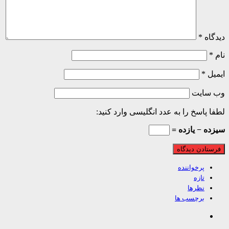
اه
*
ل
*
 سایت
 پاسخ را به عدد انگلیسی وارد کنید:
ه − یازده =
پرخواننده
تازه
نظرها
برچسب ها