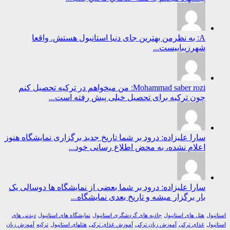
A: به نظرمن بهترین جای دنیا استانبول هستش. واقعا
شهرزیباییست...
Mohammad saber rozi: من میخواهم در ترکیه تحصیل کنم
چون ترکیه برای تحصیل خیلی پیش رفته است...
سارا علیزاده: درود بر شما تاریخ جدید برگزاری نمایشگاه هنوز
اعلام نشده، به محض اطلاع رسانی خود...
سارا علیزاده: درود بر شما بعضی از نمایشگاه ها دوسالی یک
بار برگزار میشه و تاریخ بعدی نمایشگاه...
ول
هتل های استانبول
جاذبه های گردشگری استانبول
نمایشگاه های استانبول
دیدنی های
ول
غذای ترکی
آموزش زبان ترکی
آموزش غذای ترکی
هتلهای استانبول
ترکیه
آموزش زبان