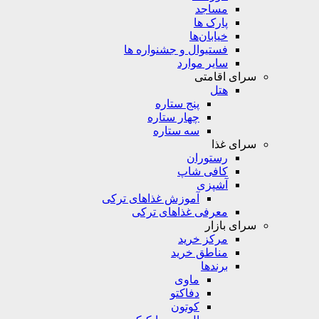
مساجد
پارک ها
خیابان‌ها
فستیوال و جشنواره ها
سایر موارد
سرای اقامتی
هتل
پنج ستاره
چهار ستاره
سه ستاره
سرای غذا
رستوران
کافی شاپ
آشپزی
آموزش غذاهای ترکی
معرفی غذاهای ترکی
سرای بازار
مرکز خرید
مناطق خرید
برندها
ماوی
دفاکتو
کوتون