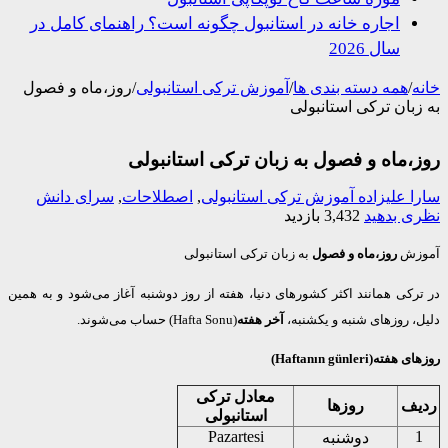
اجاره خانه در استانبول چگونه است؟ راهنمای کامل در
سال 2026
/
همه دسته بندی ها
/
آموزش ترکی استانبولی
/
روز،ماه و فصول
بان ترکی استانبولی
،ماه و فصول به زبان ترکی استانبولی
 علیزاده
آموزش ترکی استانبولی
,
اصطلاحات
,
سرای دانش
 بدهید
3,432 بازدید
زش
روز،ماه و فصول
به زبان ترکی استانبولی
کی همانند اکثر کشورهای دنیا، هفته از روز دوشنبه آغاز می‌شود و به همین
 روزهای شنبه و یکشنبه،
آخر هفته
(Hafta Sonu) حساب می‌شوند.
ه(Haftanın günleri)
معادل ترکی
ف
روزها
استانبولی
Pazartesi
دوشنبه