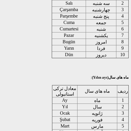
Salı
سه شنبه
Çarşamba
چهارشنبه
Parşembe
پنج شنبه
Cuma
جمعه
Cumartesi
شنبه
Pazar
یکشنیه
Bugün
امروز
Yarın
فردا
Dün
دیروز
سال(Yılın ayı)
:
معادل ترکی
ف
ماه های سال
استانبولی
Ay
ماه
Yıl
سال
Ocak
ژانویه
Şubat
فوریه
Mart
مارس