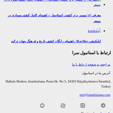
معرفی ۱۶ مسیر برتر کشتی استانبول | راهنمای کامل کشتی‌سواری در
بسفر
اپلیکیشن KarDes؛ راهنمای رایگان کشف تاریخ و فرهنگ پنهان ترکیه
اط با استانبول سرا
عه به صفحه ارتباط با ما
ما در استانبول:
Halkalı Merkez, Istanbulsara, Posta Sk. No:5, 34303 Küçükçekmece/İsta
Tu
site@istanbulsara