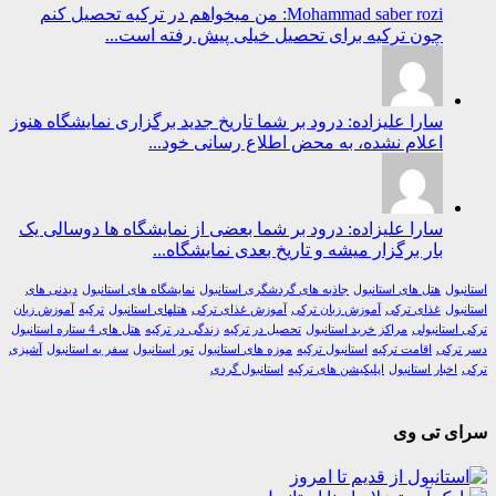
Mohammad saber rozi: من میخواهم در ترکیه تحصیل کنم
چون ترکیه برای تحصیل خیلی پیش رفته است...
سارا علیزاده: درود بر شما تاریخ جدید برگزاری نمایشگاه هنوز
اعلام نشده، به محض اطلاع رسانی خود...
سارا علیزاده: درود بر شما بعضی از نمایشگاه ها دوسالی یک
بار برگزار میشه و تاریخ بعدی نمایشگاه...
ول
هتل های استانبول
جاذبه های گردشگری استانبول
نمایشگاه های استانبول
دیدنی های
ول
غذای ترکی
آموزش زبان ترکی
آموزش غذای ترکی
هتلهای استانبول
ترکیه
آموزش زبان
استانبولی
مراکز خرید استانبول
تحصیل در ترکیه
زندگی در ترکیه
هتل های 4 ستاره استانبول
رکی
اقامت ترکیه
استانبول ترکیه
موزه های استانبول
تور استانبول
سفر به استانبول
آشپزی
اخبار استانبول
اپلیکیشن های ترکیه
استانبول گردی
ی تی وی