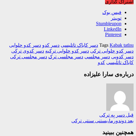
اک گذاری
فیس بوک
توییتر
Stumbleupon
LinkedIn
Pinterest
Kabak tat
Tags
دسر کاباک تاتلیسی
دسر کدو
دسر کدو حلوایی
کدو حلوایی ترکی
دسر کدو حلوایی ترکیه
دسر کدوی ترکی
 کدویی
دسر مجلسی
دسر مجلسی ترک
دسر مجلسی ترکی
ک تاتلیسی
کدو
ره‌ی سارا علیزاده
دسر بِه ترکی
وندورما،بستنی سنتی ترکی
ین ببینید