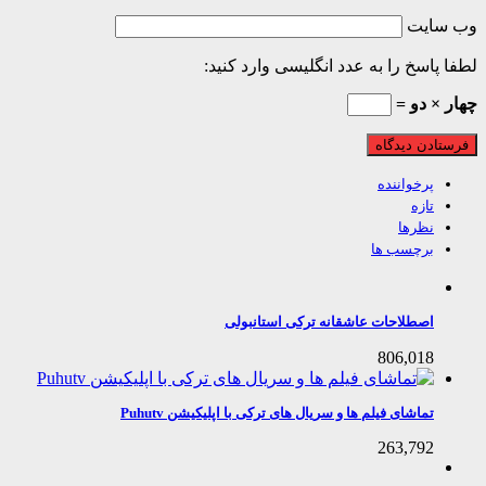
 سایت
 پاسخ را به عدد انگلیسی وارد کنید:
 × دو =
پرخواننده
تازه
نظرها
برچسب ها
اصطلاحات عاشقانه ترکی استانبولی
806,018
تماشای فیلم ها و سریال های ترکی با اپلیکیشن Puhutv
263,792