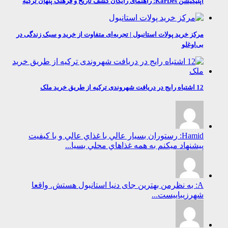
اپلیکیشن KarDes؛ راهنمای رایگان کشف تاریخ و فرهنگ پنهان ترکیه
مرکز خرید پولات استانبول | تجربه‌ای متفاوت از خرید و سبک زندگی در
بی‌اوغلو
12 اشتباه رایج در دریافت شهروندی ترکیه از طریق خرید ملک
Hamid: رستوران بسيار عالي با غذاي عالي و با كيفيت
پيشنهاد ميكنم به همه غذاهاي محلي بسيا...
A: به نظرمن بهترین جای دنیا استانبول هستش. واقعا
شهرزیباییست...