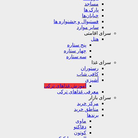
مساجد
پارک ها
خیابان‌ها
فستیوال و جشنواره ها
سایر موارد
سرای اقامتی
هتل
پنج ستاره
چهار ستاره
سه ستاره
سرای غذا
رستوران
کافی شاپ
آشپزی
آموزش غذاهای ترکی
معرفی غذاهای ترکی
سرای بازار
مرکز خرید
مناطق خرید
برندها
ماوی
دفاکتو
کوتون