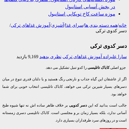
در بخش آسیایی استانبول
موزه ساعت کاخ توپکاپی استانبول
/
همه دسته بندی ها
/
سرای غذا
/
آشپزی
/
آموزش غذاهای ترکی
/
 کدوی ترکی
 کدوی ترکی
 علیزاده
آموزش غذاهای ترکی
نظری بدهید
9,169 بازدید
اصلی
کاباک تاتلیسی
را کدو تنبل تشکیل می دهد.
ز عاشقان این گیاه جذاب و نارنجی رنگ هستید و یا دلتان قدری تنوع در میان
ای بسیار شیرین ترکی می خواهد، کاباک تاتلیسی انتخاب خوبی برای شما
 بود.
 است بدانید که این
دسر کدویی
بر خلاف ظاهر ساده اش نه تنها شیوه طبخ
ی ندارد، بلکه بسیار زمان بر و مجلسی است. کاباک تاتلیسی دسری زمستانه
و در روزهای سرد طرفداران بسیاری دارد.