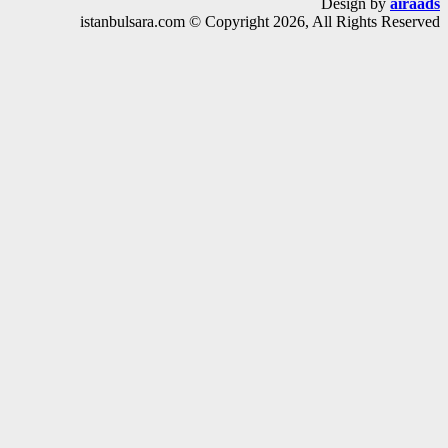
Design by
air
istanbulsara.com © Copyright 2026, All Rights Rese