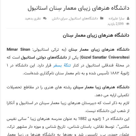
دانشگاه هنرهای زیبای معمار سِنان استانبول
مرکز خرید پولات استانبول | تجربه‌ای متفاوت از خرید و سبک زندگی
سارا علیزاده
دانشگاه‌های استانبول
,
سرای دانش
نظری بدهید
12 اشتباه رایج در دریافت شهروندی ترکیه از طریق خرید ملک
2,599 بازدید
ویژگی‌های رفتاری و اجتماعی در زبان ترکی استانبولی
دانشگاه هنرهای زیبای معمار سِنان
ویژگی‌های منفی شخصیت در زبان ترکی استانبولی
دانشگاه هنرهای زیبای معمار سِنان
(به ترکی استانبولی:
Mimar Sinan
ویژگی‌های مثبت شخصیت در زبان ترکی استانبولی
Güzel Sanatlar Üniversitesi
) یکی از
دانشگاه‌های دولتی استانبول
است که
در محلهٔ فندقلی استانبول در کنار
تنگهٔ بسفر
قرار دارد. این دانشگاه در ۱
موزه افسانه‌های کارتال استانبول؛ سفری به دنیای قصه‌ها در بخ
ژانویهٔ ۱۸۸۲ تأسیس شده و به نام معمار سنان نام‌گذاری شده‌است.
موزه ساعت کاخ توپکاپی استانبول
دانشگاه هنرهای زیبا معمار سینان
رشته های هنری را در مقاطع تحصیلات
اجاره خانه در استانبول چگونه است؟ راهنمای کامل در سال 2026
تکمیلی ارایه می دهد.
لازم به ذکر است که دبیرستان هنرهای زیبا معمار سینان در استانبول و آنکارا
از شعب این دانشگاه نیست.
این دانشگاه در 1 ژانویه ی 1882 به عنوان مدرسه هنرهای زیبا ” سانی نفیس
مکتبی”، توسط نقاش، باستان شناس، تاریخ شناس و موزه دار مشهور ترک،
عثمان حمدی بی، تاسیس شد و بعدها به دانشگاه هنرها ی زیبا معمار