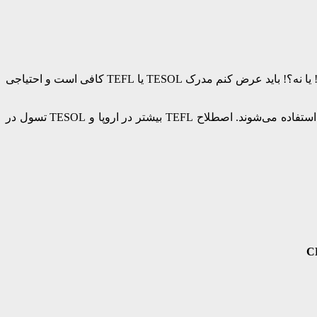
برای بسیاری این سوال پیش آمده که برای پیدا کردن شغل مناسب در زمینه تدریس زبان در ترکیه احتیاج به مدرک CELTA سلتا وجود دارد؟! یا نه؟! باید عرض کنم مدرک TESOL یا TEFL کافی است و احتیاجی
پرداخت هزینه زیاد ( تقریبا ۲۰۰۰ دلار ) برای CELTA نیست. فرقی بین مدرک TESOL تسول و TEFL وجود ندارد و هر دو برای یک منظور استفاده می‌شوند. اصطلاح TEFL بیشتر در اروپا و TESOL تسول در
C