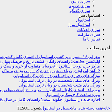
سرای دانلود
سرای تی وی
سرای گفتگو
استانبول سرا
استانبول
استانبول سرا
سرای اعلانات
سرای مارکت
تماس با ما
آخرین مطالب
معرفی ۱۶ مسیر برتر کشتی استانبول | راهنمای کامل کشتی‌سواری در بسفر
اپلیکیشن KarDes؛ راهنمای رایگان کشف تاریخ و فرهنگ پنهان ترکیه
مرکز خرید پولات استانبول | تجربه‌ای متفاوت از خرید و سبک زن
12 اشتباه رایج در دریافت شهروندی ترکیه از طریق خرید ملک
ویژگی‌های رفتاری و اجتماعی در زبان ترکی استانبولی
ویژگی‌های منفی شخصیت در زبان ترکی استانبولی
ویژگی‌های مثبت شخصیت در زبان ترکی استانبولی
موزه افسانه‌های کارتال استانبول؛ سفری به دنیای قصه‌ها در ب
موزه ساعت کاخ توپکاپی استانبول
اجاره خانه در استانبول چگونه است؟ راهنمای کامل در سال 2026
خانه
/
همه دسته بندی ها
/
تحصیل در استانبول
/
تسول TESOL