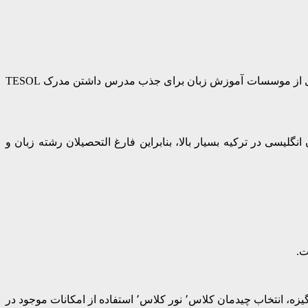
امروزه با گسترش آموزش زبان انگلیسی در بسیاری از کشور ها از جمله ایران و ترکیه و نیاز به داشتن دانش کافی در زمینه تدریس بسیاری از موسسات آموزش زبان برای جذب مدرس داشتن مدرک TESOL
سی در ترکیه بسیار بالا، بنابراین فارغ التحصیلان رشته زبان و
متقاضیانی که در دوره TESOL( تسول ) شرکت می‌کنند مباحث بسیار مهمی از قبیل مدیریت کلاس (نحوه ی تعامل با دانش آموزان٬ ایجاد انگیزه، انتخاب چیدمان کلاس٬ نور کلاس٬ استفاده از امکانات موجود در