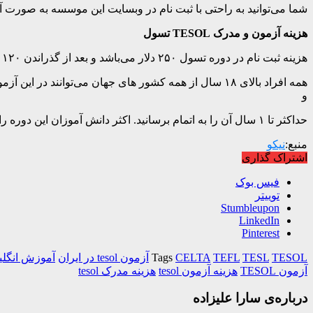
شما می‌توانید به راحتی با ثبت نام در وبسایت این موسسه به صورت آنلاین در در دوره آموزشی TESOL تسول شرکت کنید و به صورت آ
هزینه آزمون و مدرک TESOL تسول
هزینه ثبت نام در دوره تسول ۲۵۰ دلار می‌باشد و بعد از گذراندن ۱۲۰ ساعت آموزش به صورت آنلاین در امتحان شرکت خواهید کرد.
همه افراد بالای ۱۸ سال از همه کشور های جهان می‌توان
و
حداکثر تا ۱ سال آن را به اتمام برسانید. اکثر دانش آموزان این دوره را بین ۲ تا ۴ هفته تمام کرده و مدرک خود را دریافت می‌کنند.
منبع:
نیکو
اشتراک گذاری
فیس بوک
توییتر
Stumbleupon
LinkedIn
Pinterest
TESOL
TESL
TEFL
CELTA
Tags
آزمون tesol در ایران
آموزش انگلی
آزمون TESOL
هزینه آزمون tesol
هزینه مدرک tesol
درباره‌ی سارا علیزاده