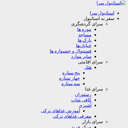
استانبول سرا
سفر به استانبول
سرای گردشگری
موزه ها
مساجد
پارک ها
خیابان‌ها
فستیوال و جشنواره ها
سایر موارد
سرای اقامتی
هتل
پنج ستاره
چهار ستاره
سه ستاره
سرای غذا
رستوران
کافی شاپ
آشپزی
آموزش غذاهای ترکی
معرفی غذاهای ترکی
سرای بازار
مرکز خرید