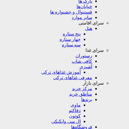
پارک ها
خیابان‌ها
فستیوال و جشنواره ها
سایر موارد
سرای اقامتی
هتل
پنج ستاره
چهار ستاره
سه ستاره
سرای غذا
رستوران
کافی شاپ
آشپزی
آموزش غذاهای ترکی
معرفی غذاهای ترکی
سرای بازار
مرکز خرید
مناطق خرید
برندها
ماوی
دفاکتو
کوتون
ال سی وایکیکی
فروشگاه‌ها