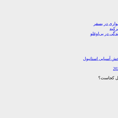
دگی در بی‌اوغلو
خش آسیایی استانبول
ول کجاست؟