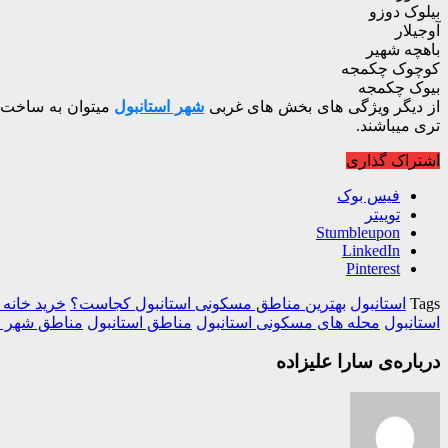
بیلوک دوزو
آوجیلار
باهچه شهیر
کوچوک چکمجه
بیوک چکمجه
از دیگر ویژگی های بخش های غربی
شهر استانبول
میتوان به ساخت و
تری میباشند.
اشتراک گذاری
فیس بوک
توییتر
Stumbleupon
LinkedIn
Pinterest
Tags
استانبول
بهترین مناطق مسکونی استانبول کجاست؟
خرید خانه 
استانبول
محله های مسکونی استانبول
مناطق استانبول
مناطق شهر ا
درباره‌ی سارا علیزاده