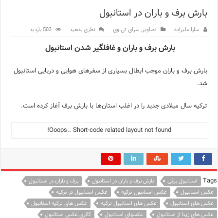
بارش برف و باران در استانبول
اپلیکیشن KarDes؛ راهنمای رایگان کشف تاریخ و فرهنگ پنهان ترکیه
سارا علیزاده
تصاویر
,
سرای تی وی
نظری بدهید
503 بازدید
مرکز خرید پولات استانبول | تجربه‌ای متفاوت از خرید و سبک زندگی
بارش برف و باران و غافلگیر شدن استانبول
12 اشتباه رایج در دریافت شهروندی ترکیه از طریق خرید ملک
بارش برف و باران موجب ابطال بسیاری از سفرهای هوایی و دریایی استانبول
ویژگی‌های رفتاری و اجتماعی در زبان ترکی استانبولی
شد.
ویژگی‌های منفی شخصیت در زبان ترکی استانبولی
ترکیه سال میلادی جدید را در اغلب استان‌ها با بارش برف آغاز کرده است.
ویژگی‌های مثبت شخصیت در زبان ترکی استانبولی
Ooops.. Short-code related layout not found!
موزه افسانه‌های کارتال استانبول؛ سفری به دنیای قصه‌ها در بخ
موزه ساعت کاخ توپکاپی استانبول
Tags
استانبول برفی
بارش برف و باران در استانبول
برف و باران در استانبول
عکس استانبول
عکس استانبول ترکیه
عکس استانبول در ترکیه
عکس های استانبول
عکس های استانبول ترکیه
عکس های ترکیه استانبول
عکس های زیبا از استانبول
عکسهای استانبول
گالری عکس استانبول