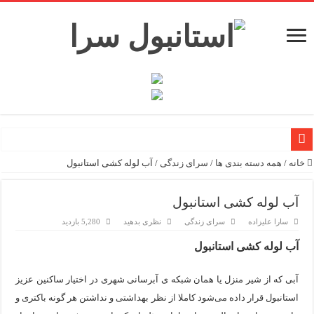
خانه
/
همه دسته بندی ها
/
سرای زندگی
/
آب لوله کشی استانبول
معرفی ۱۶ مسیر برتر کشتی استانبول | راهنمای کامل کشتی‌سواری در بسفر
اپلیکیشن KarDes؛ راهنمای رایگان کشف تاریخ و فرهنگ پنهان ترکیه
آب لوله کشی استانبول
مرکز خرید پولات استانبول | تجربه‌ای متفاوت از خرید و سبک زندگ
سارا علیزاده
سرای زندگی
نظری بدهید
5,280 بازدید
آب لوله کشی استانبول
12 اشتباه رایج در دریافت شهروندی ترکیه از طریق خرید ملک
ویژگی‌های رفتاری و اجتماعی در زبان ترکی استانبولی
آبی که از شیر منزل یا همان شبکه ی آبرسانی شهری در اختیار ساکنین عزیز
استانبول قرار داده می‌شود کاملا از نظر بهداشتی و نداشتن هر گونه باکتری و
ویژگی‌های منفی شخصیت در زبان ترکی استانبولی