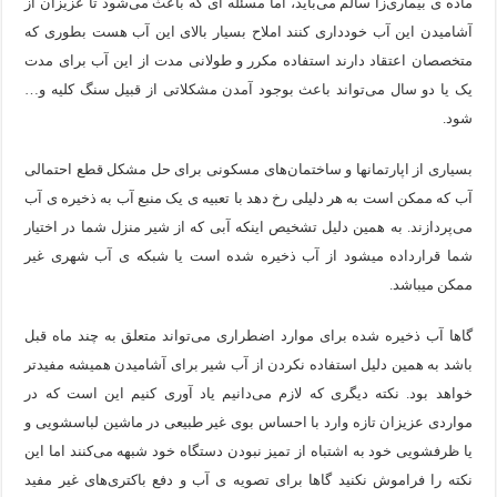
ماده ی بیماری‌زا سالم می‌باید، اما مسئله ای که باعث می‌شود تا عزیزان از
آشامیدن این آب خودداری کنند املاح بسیار بالای این آب هست بطوری که
ویژگی‌های مثبت شخصیت در زبان ترکی استانبولی
متخصصان اعتقاد دارند استفاده مکرر و طولانی مدت از این آب برای مدت
موزه افسانه‌های کارتال استانبول؛ سفری به دنیای قصه‌ها در بخ
یک یا دو سال می‌تواند باعث بوجود آمدن مشکلاتی از قبیل سنگ کلیه و…
شود.
موزه ساعت کاخ توپکاپی استانبول
بسیاری از اپارتمانها و ساختمان‌های مسکونی برای حل مشکل قطع احتمالی
اجاره خانه در استانبول چگونه است؟ راهنمای کامل در سال 2026
آب که ممکن است به هر دلیلی رخ دهد با تعبیه ی یک منبع آب به ذخیره ی آب
می‌پردازند. به همین دلیل تشخیص اینکه آبی که از شیر منزل شما در اختیار
شما قرارداده میشود از آب ذخیره شده است یا شبکه ی آب شهری غیر
ممکن میباشد.
گاها آب ذخیره شده برای موارد اضطراری می‌تواند متعلق به چند ماه قبل
باشد به همین دلیل استفاده نکردن از آب شیر برای آشامیدن همیشه مفیدتر
خواهد بود. نکته دیگری که لازم می‌دانیم یاد آوری کنیم این است که در
مواردی عزیزان تازه وارد با احساس بوی غیر طبیعی در ماشین لباسشویی و
یا ظرفشویی خود به اشتباه از تمیز نبودن دستگاه خود شبهه می‌کنند اما این
نکته را فراموش نکنید گاها برای تصویه ی آب و دفع باکتری‌های غیر مفید