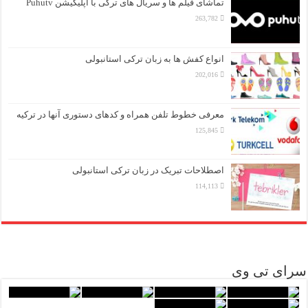
تماشای فیلم ها و سریال های ترکی با اپلیکیشن Puhutv
263,782
انواع کفش ها به زبان ترکی استانبولی
202,016
معرفی خطوط تلفن همراه و کدهای دستوری آنها در ترکیه
125,845
اصطلاحات تبریک در زبان ترکی استانبولی
114,113
سرای تی وی