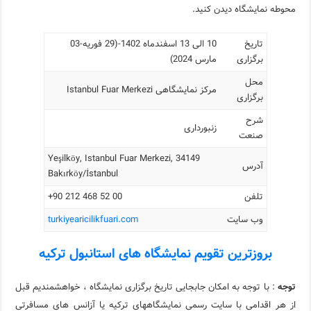
محوطه نمایشگاه دیدن کنید.
تاریخ
10 الی 13 اسفندماه 1402-(29 فوریه-03
برگزاری
مارس 2024)
محل
مرکز نمایشگاهی Istanbul Fuar Merkezi
برگزاری
شرح
زنبورداری
صنعت
Yeşilköy, Istanbul Fuar Merkezi, 34149
آدرس
Bakırköy/İstanbul
تلفن
00 52 468 212 90+
وب سایت
turkiyearicilikfuari.com
بروزترین تقویم نمایشگاه های استانبول ترکیه
توجه
: با توجه به امکان جابجایی تاریخ برگزاری نمایشگاه ، خواهشمندیم قبل
از هر اقدامی با سایت رسمی نمایشگاههای ترکیه یا آزانس های مسافرتی