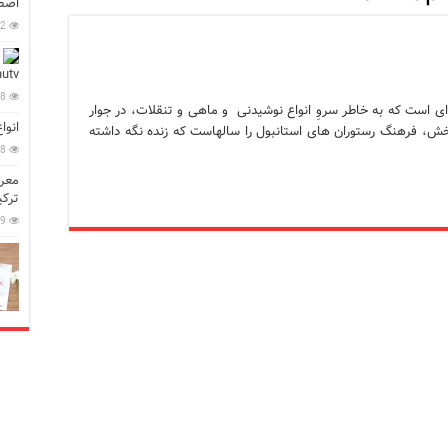
اصطل
92
در زبان ترکی استانبولی
بان ترکی استانبولی
utv
88
بان ترکی استانبولی
ی است که به خاطر سروِ انواع نوشیدنی و ماهی و تنقلات، در جوار
انوا
خش، فرهنگ رستوران های استانبول را سالهاست که زنده نگه داشته
انبول؛ سفری به دنیای قصه‌ها در بخش آسیایی استانبول
28
معرف
نبول
ترکی
 است؟ راهنمای کامل در سال 2026
49