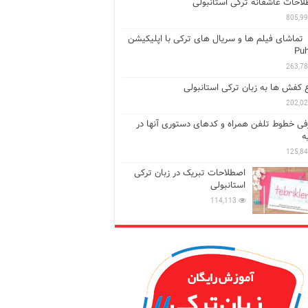
احات عاشقانه ترکی استانبولی
805,9
تماشای فیلم ها و سریال های ترکی با اپلیکیشن
Puh
263,7
ع کفش ها به زبان ترکی استانبولی
202,0
ی خطوط تلفن همراه و کدهای دستوری آنها در
ه
125,8
اصطلاحات تبریک در زبان ترکی
استانبولی
114,113