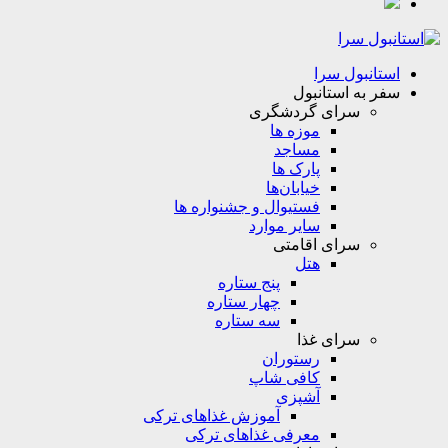
استانبول سرا
سفر به استانبول
سرای گردشگری
موزه ها
مساجد
پارک ها
خیابان‌ها
فستیوال و جشنواره ها
سایر موارد
سرای اقامتی
هتل
پنج ستاره
چهار ستاره
سه ستاره
سرای غذا
رستوران
کافی شاپ
آشپزی
آموزش غذاهای ترکی
معرفی غذاهای ترکی