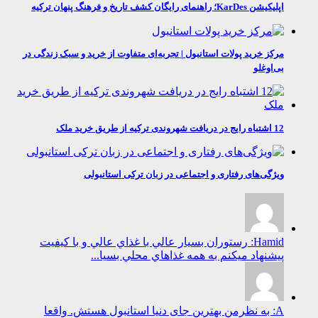
اپلیکیشن KarDes؛ راهنمای رایگان کشف تاریخ و فرهنگ پنهان ترکیه
مرکز خرید پولات استانبول | تجربه‌ای متفاوت از خرید و سبک زندگی در
بی‌اوغلو
12 اشتباه رایج در دریافت شهروندی ترکیه از طریق خرید ملک
ویژگی‌های رفتاری و اجتماعی در زبان ترکی استانبولی
Hamid: رستوران بسيار عالي با غذاي عالي و با كيفيت
پيشنهاد ميكنم به همه غذاهاي محلي بسيا...
A: به نظرمن بهترین جای دنیا استانبول هستش. واقعا