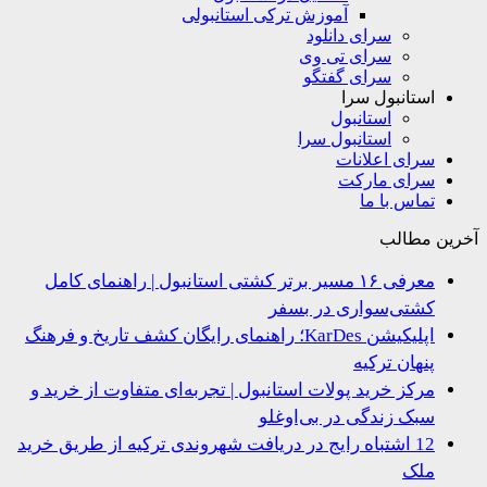
آموزش ترکی استانبولی
سرای دانلود
سرای تی وی
سرای گفتگو
استانبول سرا
استانبول
استانبول سرا
سرای اعلانات
سرای مارکت
تماس با ما
ین مطالب
معرفی ۱۶ مسیر برتر کشتی استانبول | راهنمای کامل
کشتی‌سواری در بسفر
اپلیکیشن KarDes؛ راهنمای رایگان کشف تاریخ و فرهنگ
پنهان ترکیه
مرکز خرید پولات استانبول | تجربه‌ای متفاوت از خرید و
سبک زندگی در بی‌اوغلو
12 اشتباه رایج در دریافت شهروندی ترکیه از طریق خرید
ملک