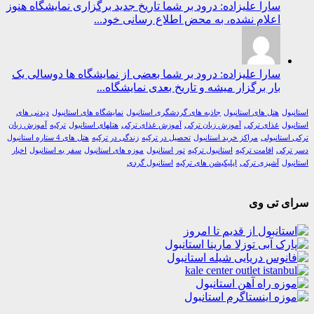
سارا علیزاده: درود بر شما تاریخ جدید برگزاری نمایشگاه هنوز
اعلام نشده، به محض اطلاع رسانی خود...
سارا علیزاده: درود بر شما بعضی از نمایشگاه ها دوسالی یک
بار برگزار میشه و تاریخ بعدی نمایشگاه...
ول
هتل های استانبول
جاذبه های گردشگری استانبول
نمایشگاه های استانبول
دیدنی های
ول
غذای ترکی
آموزش زبان ترکی
آموزش غذای ترکی
هتلهای استانبول
ترکیه
آموزش زبان
استانبولی
مراکز خرید استانبول
تحصیل در ترکیه
زندگی در ترکیه
هتل های 4 ستاره استانبول
رکی
اقامت ترکیه
استانبول ترکیه
تور استانبول
موزه های استانبول
سفر به استانبول
اخبار
ول
آشپزی ترکی
اپلیکیشن های ترکیه
استانبول گردی
ی تی وی