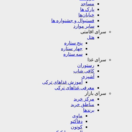
مساجد
پارک ها
خیابان‌ها
فستیوال و جشنواره ها
سایر موارد
سرای اقامتی
هتل
پنج ستاره
چهار ستاره
سه ستاره
سرای غذا
رستوران
کافی شاپ
آشپزی
آموزش غذاهای ترکی
معرفی غذاهای ترکی
سرای بازار
مرکز خرید
مناطق خرید
برندها
ماوی
دفاکتو
کوتون