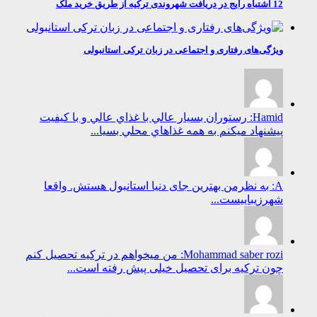
12 اشتباه رایج در دریافت شهروندی ترکیه از طریق خرید ملک
ویژگی‌های رفتاری و اجتماعی در زبان ترکی استانبولی
Hamid: رستوران بسيار عالي با غذاي عالي و با كيفيت
پيشنهاد ميكنم به همه غذاهاي محلي بسيا...
A: به نظرمن بهترین جای دنیا استانبول هستش. واقعا
شهرزیباییست...
Mohammad saber rozi: من میخواهم در ترکیه تحصیل کنم
چون ترکیه برای تحصیل خیلی پیش رفته است...