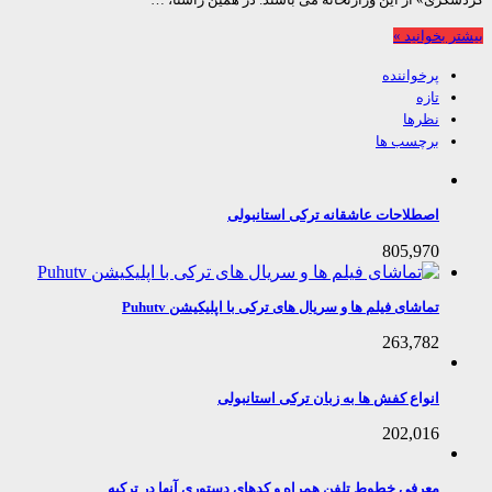
 بخوانید »
پرخواننده
تازه
نظرها
برچسب ها
اصطلاحات عاشقانه ترکی استانبولی
805,970
تماشای فیلم ها و سریال های ترکی با اپلیکیشن Puhutv
263,782
انواع کفش ها به زبان ترکی استانبولی
202,016
معرفی خطوط تلفن همراه و کدهای دستوری آنها در ترکیه