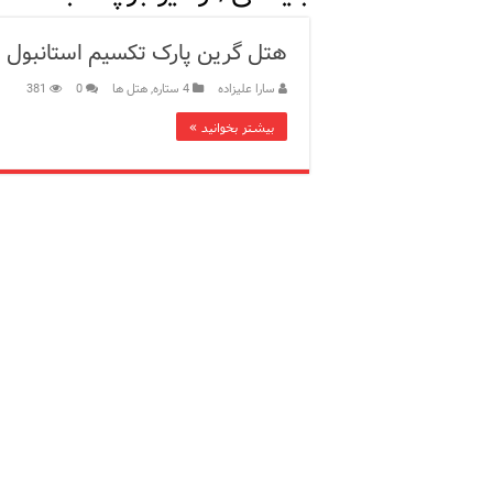
12 اشتباه رایج در دریافت شهروندی ترکیه از طریق خرید ملک
هتل گرین پارک تکسیم استانبول
ویژگی‌های رفتاری و اجتماعی 
سارا علیزاده
4 ستاره
,
هتل ها
0
381
ویژگی‌های منفی شخصیت در ز
بیشتر بخوانید »
ویژگی‌های مثبت شخصیت در ز
موزه افسانه‌های کارتال است
موزه ساعت کاخ توپکاپی استا