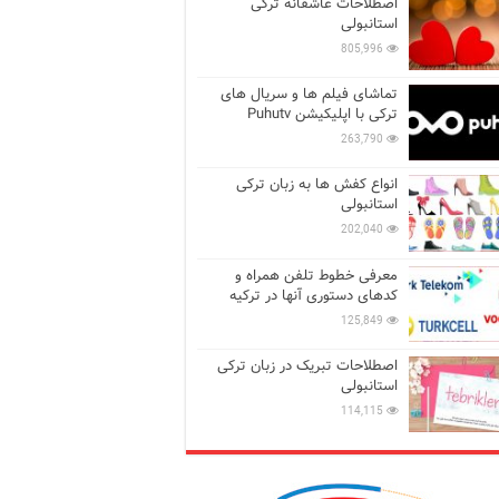
اصطلاحات عاشقانه ترکی
استانبولی
805,996
تماشای فیلم ها و سریال های
ترکی با اپلیکیشن Puhutv
263,790
انواع کفش ها به زبان ترکی
استانبولی
202,040
معرفی خطوط تلفن همراه و
کدهای دستوری آنها در ترکیه
125,849
اصطلاحات تبریک در زبان ترکی
استانبولی
114,115