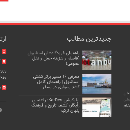
جدیدترین مطالب
ارت
م
راهنمای فرودگاه‌های استانبول
(فاصله و هزینه حمل و نقل
آد
عمومی)
4303
معرفی ۱۶ مسیر برتر کشتی
rkey
استانبول | راهنمای کامل
کشتی‌سواری در بسفر
m
علی
یلی
اپلیکیشن KarDes؛ راهنمای
رایگان کشف تاریخ و فرهنگ
غلم
پنهان ترکیه