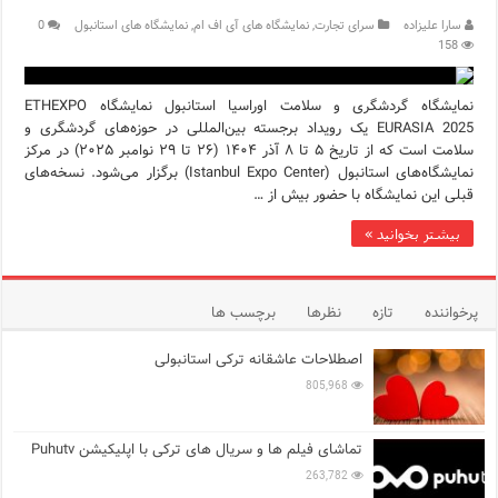
سارا علیزاده
سرای تجارت
,
نمایشگاه های آی اف ام
,
نمایشگاه های استانبول
0
158
نمایشگاه گردشگری و سلامت اوراسیا استانبول نمایشگاه ETHEXPO
EURASIA 2025 یک رویداد برجسته بین‌المللی در حوزه‌های گردشگری و
سلامت است که از تاریخ ۵ تا ۸ آذر ۱۴۰۴ (۲۶ تا ۲۹ نوامبر ۲۰۲۵) در مرکز
نمایشگاه‌های استانبول (Istanbul Expo Center) برگزار می‌شود. نسخه‌های
قبلی این نمایشگاه با حضور بیش از …
بیشتر بخوانید »
پرخواننده
تازه
نظرها
برچسب ها
اصطلاحات عاشقانه ترکی استانبولی
805,968
تماشای فیلم ها و سریال های ترکی با اپلیکیشن Puhutv
263,782