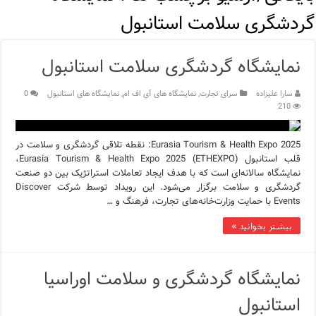
مرکز خرید پولات استانبول | تجربه‌ای متفاوت از خرید و سبک زندگی
گردشگری سلامت استانبول
12 اشتباه رایج در دریافت شهروندی ترکیه از طریق خرید ملک
نمایشگاه گردشگری سلامت استانبول
ویژگی‌های رفتاری و اجتماعی در زبان ترکی استانبولی
سارا علیزاده
سرای تجارت
,
نمایشگاه های آی اف ام
,
نمایشگاه های استانبول
0
ویژگی‌های منفی شخصیت در زبان ترکی استانبولی
210
ویژگی‌های مثبت شخصیت در زبان ترکی استانبولی
Eurasia Tourism & Health Expo 2025: نقطه تلاقی گردشگری و سلامت در
قلب استانبول Eurasia Tourism & Health Expo 2025 (ETHEXPO)،
موزه افسانه‌های کارتال استانبول؛ سفری به دنیای قصه‌ها در بخ
نمایشگاه سالانه‌ای است که با هدف ایجاد تعاملات استراتژیک بین دو صنعت
گردشگری و سلامت برگزار می‌شود. این رویداد توسط شرکت Discover
موزه ساعت کاخ توپکاپی استانبول
Events با حمایت وزارت‌خانه‌های تجارت، فرهنگ و …
اجاره خانه در استانبول چگونه است؟ راهنمای کامل در سال 2026
بیشتر بخوانید »
نمایشگاه گردشگری و سلامت اوراسیا
استانبول