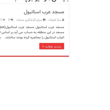
12 اشتباه رایج در دریافت شهروندی ترکیه از طریق خرید ملک
مسجد عرب استانبول
ویژگی‌های رفتاری و اجتماعی 
سارا علیزاده
سرای گردشگری
,
مساجد
0
81
ویژگی‌های منفی شخصیت در ز
مسجد در این منطقه به حساب می آید.بر اساس افسا
ویژگی‌های مثبت شخصیت در ز
اعراب استانبول را محاصره کرده بودند ساختند. ب
موزه افسانه‌های کارتال است
بیشتر بخوانید »
موزه ساعت کاخ توپکاپی استا