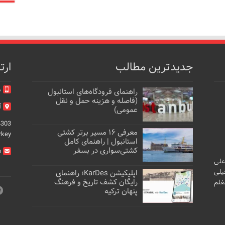
جدیدترین مطالب
ارت
م
راهنمای فرودگاه‌های استانبول
(فاصله و هزینه حمل و نقل
آد
عمومی)
4303
معرفی ۱۶ مسیر برتر کشتی
rkey
استانبول | راهنمای کامل
کشتی‌سواری در بسفر
m
علی
یلی
اپلیکیشن KarDes؛ راهنمای
رایگان کشف تاریخ و فرهنگ
غلم
پنهان ترکیه