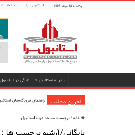
استانبول سرا
سرای اعلانات
یکشنبه 18 مرداد 1405
سفر به استانبول
زندگی در استانبول
آخرین مطالب
راهنمای فرودگاه‌های استانب
معرفی ۱۶ مسیر برتر کشتی استانبول | راهنمای کامل کشتی‌سواری در بسفر
خانه
/
برچسب:
مسجد عرب استانبول
اپلیکیشن KarDes؛ راهنمای رایگان کشف تاریخ و فرهنگ پنهان ترکیه
بایگانی/آرشیو برچسب ها :
مرکز خرید پولات استانبول | 