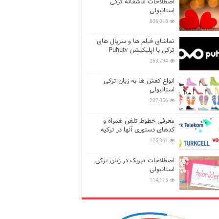
اصطلاحات عاشقانه ترکی
استانبولی
806,018
تماشای فیلم ها و سریال های
ترکی با اپلیکیشن Puhutv
263,794
انواع کفش ها به زبان ترکی
استانبولی
202,056
معرفی خطوط تلفن همراه و
کدهای دستوری آنها در ترکیه
125,861
اصطلاحات تبریک در زبان ترکی
استانبولی
114,115