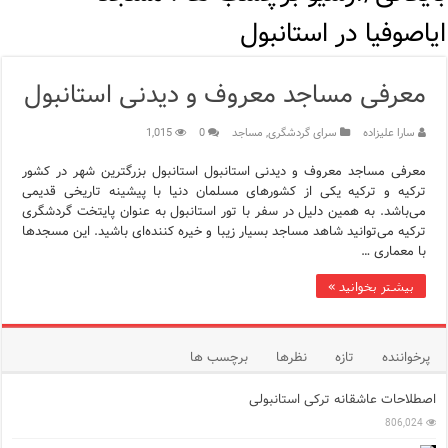
اپلیکیشن KarDes؛ راهنمای رایگان کشف تاریخ و فرهنگ پنهان ترکیه
ایاصوفیا در استانبول
مرکز خرید پولات استانبول | تجربه‌ای متفاوت از خرید و سبک زندگی
معرفی مساجد معروف و دیدنی استانبول
12 اشتباه رایج در دریافت شهروندی ترکیه از طریق خرید ملک
سارا علیزاده
سرای گردشگری
,
مساجد
0
1,015
ویژگی‌های رفتاری و اجتماعی در زبان ترکی استانبولی
معرفی مساجد معروف و دیدنی استانبول استانبول بزرگترین شهر در کشور
ویژگی‌های منفی شخصیت در زبان ترکی استانبولی
ترکیه و ترکیه یکی از کشورهای مسلمان دنیا با پیشینه تاریخی قدیمی
می‌باشد. به همین دلیل در سفر با تور استانبول به عنوان پایتخت گردشگری
ویژگی‌های مثبت شخصیت در زبان ترکی استانبولی
ترکیه می‌توانید شاهد مساجد بسیار زیبا و خیره کننده‌ای باشید. این مسجدها
با معماری …
موزه افسانه‌های کارتال استانبول؛ سفری به دنیای قصه‌ها در بخ
بیشتر بخوانید »
موزه ساعت کاخ توپکاپی استانبول
پرخواننده
تازه
نظرها
برچسب ها
اصطلاحات عاشقانه ترکی استانبولی
806,024