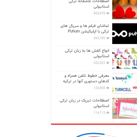
اصطلاحات عاشقانه ترکی
استانبولی
805,978
تماشای فیلم ها و سریال های
ترکی با اپلیکیشن Puhutv
263,782
انواع کفش ها به زبان ترکی
استانبولی
202,022
معرفی خطوط تلفن همراه و
کدهای دستوری آنها در ترکیه
125,845
اصطلاحات تبریک در زبان ترکی
استانبولی
114,113