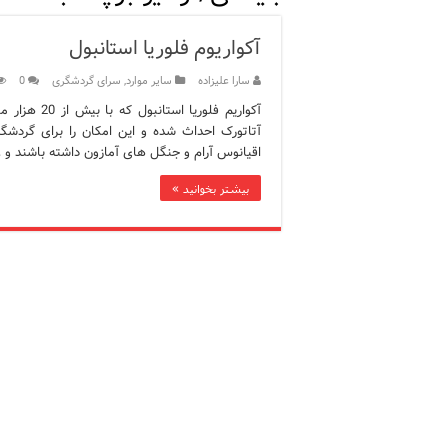
ویژگی‌های رفتاری و اجتماعی 
آکواریوم فلوریا استانبول
ویژگی‌های منفی شخصیت در ز
سارا علیزاده
سایر موارد
,
سرای گردشگری
0
ویژگی‌های مثبت شخصیت در ز
آکواریم فلو
آتاتورک احداث شده و این امکان را برای گردشگ
موزه افسانه‌های کارتال است
اقیانوس آرام و جنگل های آمازون داشته باشند و 
موزه ساعت کاخ توپکاپی استا
بیشتر بخوانید »
اجاره خانه در استانبول چگونه