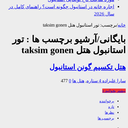
اجاره خانه در استانبول چگونه است؟ راهنمای کامل در
سال 2026
/
برچسب:
تور استانبول هتل taksim gonen
یگانی/آرشیو برچسب ها :
تور
نبول هتل taksim gonen
 تکسیم گونن استانبول
 علیزاده
4 ستاره
,
هتل ها
0
477
 بخوانید »
پرخواننده
تازه
نظرها
برچسب ها