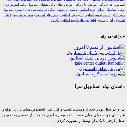
ول
غذای ترکی
آموزش زبان ترکی
آموزش غذای ترکی
هتلهای استانبول
ترکیه
آموزش زبان
استانبولی
مراکز خرید استانبول
تحصیل در ترکیه
زندگی در ترکیه
هتل های 4 ستاره استانبول
رکی
اقامت ترکیه
استانبول ترکیه
تور استانبول
موزه های استانبول
سفر به استانبول
اخبار
ول
آشپزی ترکی
اپلیکیشن های ترکیه
استانبول گردی
ی تی وی
ان تولد استانبول سرا
واخر سال نود و سه، از وضعیت کسب و کار، علی الخصوص مشتریان پر توقع و
قدی خودم خیلی خیلی خسته شده بودم بطوری که چند بار تصمیم به تعویض
 گرفتم با یکی از دوستانم مشورت کردم…