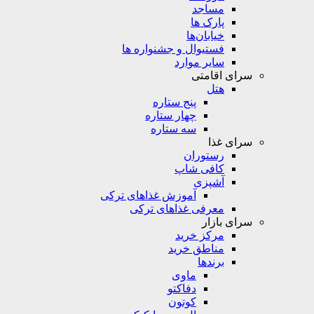
مساجد
پارک ها
خیابان‌ها
فستیوال و جشنواره ها
سایر موارد
سرای اقامتی
هتل
پنج ستاره
چهار ستاره
سه ستاره
سرای غذا
رستوران
کافی شاپ
آشپزی
آموزش غذاهای ترکی
معرفی غذاهای ترکی
سرای بازار
مرکز خرید
مناطق خرید
برندها
ماوی
دفاکتو
کوتون