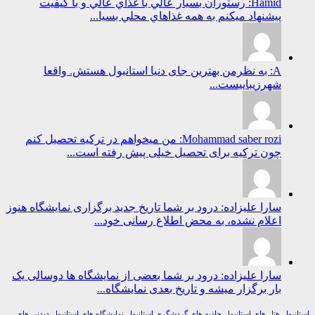
Hamid: رستوران بسيار عالي با غذاي عالي و با كيفيت
پيشنهاد ميكنم به همه غذاهاي محلي بسيا...
A: به نظرمن بهترین جای دنیا استانبول هستش. واقعا
شهرزیباییست...
Mohammad saber rozi: من میخواهم در ترکیه تحصیل کنم
چون ترکیه برای تحصیل خیلی پیش رفته است...
سارا علیزاده: درود بر شما تاریخ جدید برگزاری نمایشگاه هنوز
اعلام نشده، به محض اطلاع رسانی خود...
سارا علیزاده: درود بر شما بعضی از نمایشگاه ها دوسالی یک
بار برگزار میشه و تاریخ بعدی نمایشگاه...
ول
هتل های استانبول
جاذبه های گردشگری استانبول
نمایشگاه های استانبول
دیدنی های