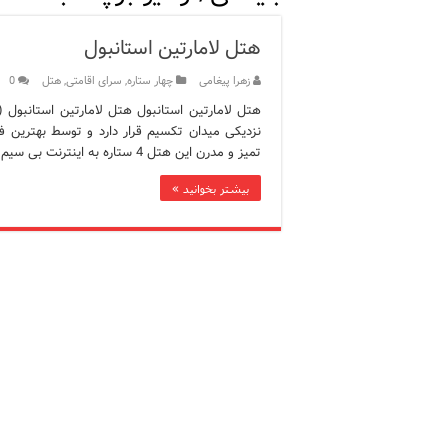
ویژگی‌های رفتاری و اجتماعی 
هتل لامارتین استانبول
ویژگی‌های منفی شخصیت در ز
زهرا پیغامی
چهار ستاره
,
سرای اقامتی
,
هتل
0
ویژگی‌های مثبت شخصیت در ز
نزدیکی میدان تکسیم قرار دارد و توسط بهترین 
موزه افسانه‌های کارتال است
تمیز و مدرن این هتل 4 ستاره به اینترنت بی سیم دسترسی …
موزه ساعت کاخ توپکاپی استا
بیشتر بخوانید »
اجاره خانه در استانبول چگونه