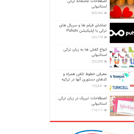
اصطلاحات عاشقانه ترکی
استانبولی
805,966
تماشای فیلم ها و سریال های
ترکی با اپلیکیشن Puhutv
263,778
انواع کفش ها به زبان ترکی
استانبولی
202,008
معرفی خطوط تلفن همراه و
کدهای دستوری آنها در ترکیه
125,841
اصطلاحات تبریک در زبان ترکی
استانبولی
114,111