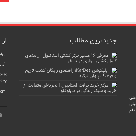
جدیدترین مطالب
ارت
مراج
معرفی ۱۶ مسیر برتر کشتی استانبول | راهنمای
کامل کشتی‌سواری در بسفر
آدرس
اپلیکیشن KarDes؛ راهنمای رایگان کشف تاریخ
4303
و فرهنگ پنهان ترکیه
rkey
مرکز خرید پولات استانبول | تجربه‌ای متفاوت از
خرید و سبک زندگی در بی‌اوغلو
com
علی
یلی
غلم