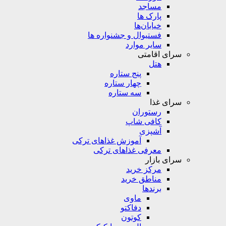
مساجد
پارک ها
خیابان‌ها
فستیوال و جشنواره ها
سایر موارد
سرای اقامتی
هتل
پنج ستاره
چهار ستاره
سه ستاره
سرای غذا
رستوران
کافی شاپ
آشپزی
آموزش غذاهای ترکی
معرفی غذاهای ترکی
سرای بازار
مرکز خرید
مناطق خرید
برندها
ماوی
دفاکتو
کوتون