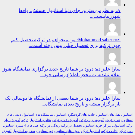
A: به نظرمن بهترین جای دنیا استانبول هستش. واقعا
شهرزیباییست...
Mohammad saber rozi: من میخواهم در ترکیه تحصیل کنم
چون ترکیه برای تحصیل خیلی پیش رفته است...
سارا علیزاده: درود بر شما تاریخ جدید برگزاری نمایشگاه هنوز
اعلام نشده، به محض اطلاع رسانی خود...
سارا علیزاده: درود بر شما بعضی از نمایشگاه ها دوسالی یک
بار برگزار میشه و تاریخ بعدی نمایشگاه...
ول
هتل های استانبول
جاذبه های گردشگری استانبول
نمایشگاه های استانبول
دیدنی های
ول
غذای ترکی
آموزش زبان ترکی
آموزش غذای ترکی
هتلهای استانبول
ترکیه
آموزش زبان
استانبولی
مراکز خرید استانبول
تحصیل در ترکیه
زندگی در ترکیه
هتل های 4 ستاره استانبول
رکی
اقامت ترکیه
استانبول ترکیه
موزه های استانبول
تور استانبول
سفر به استانبول
آشپزی