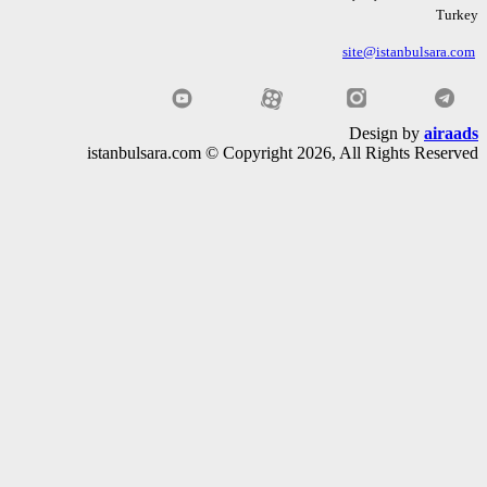
Tu
site@istanbulsara
Design by
air
istanbulsara.com © Copyright 2026, All Rights Rese