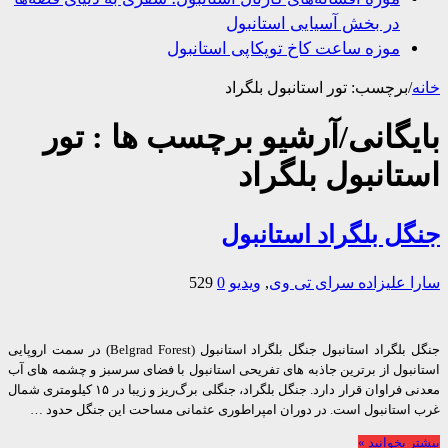
در بخش آسیایی استانبول
موزه ساعت کاخ توپکاپی استانبول
/
برچسب:
تور استانبول بلگراد
یگانی/آرشیو برچسب ها :
تور
تانبول بلگراد
ل بلگراد استانبول
 علیزاده
سرای تی وی
,
ویدیو
0
529
جنگل بلگراد استانبول جنگل بلگراد استانبول (Belgrad Forest) در سمت اروپایی
نبول از برترین جاذبه های تفریحی استانبول با فضای سرسبز و چشمه های آب
معدنی فراوان قرار دارد. جنگل بلگراد، جنگلی برگ‌ریز و زیبا در ۱۵ کیلومتری شمال
استانبول است. در دوران امپراطوری عثمانی مساحت این جنگل حدود …
 بخوانید »