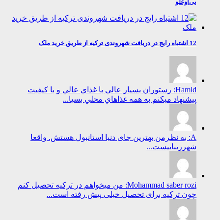
بی‌اوغلو
12 اشتباه رایج در دریافت شهروندی ترکیه از طریق خرید ملک
Hamid: رستوران بسيار عالي با غذاي عالي و با كيفيت
پيشنهاد ميكنم به همه غذاهاي محلي بسيا...
A: به نظرمن بهترین جای دنیا استانبول هستش. واقعا
شهرزیباییست...
Mohammad saber rozi: من میخواهم در ترکیه تحصیل کنم
چون ترکیه برای تحصیل خیلی پیش رفته است...