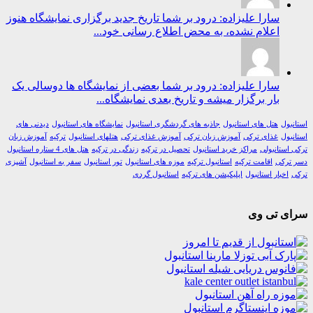
سارا علیزاده: درود بر شما تاریخ جدید برگزاری نمایشگاه هنوز
اعلام نشده، به محض اطلاع رسانی خود...
سارا علیزاده: درود بر شما بعضی از نمایشگاه ها دوسالی یک
بار برگزار میشه و تاریخ بعدی نمایشگاه...
ول
هتل های استانبول
جاذبه های گردشگری استانبول
نمایشگاه های استانبول
دیدنی های
ول
غذای ترکی
آموزش زبان ترکی
آموزش غذای ترکی
هتلهای استانبول
ترکیه
آموزش زبان
استانبولی
مراکز خرید استانبول
تحصیل در ترکیه
زندگی در ترکیه
هتل های 4 ستاره استانبول
رکی
اقامت ترکیه
استانبول ترکیه
موزه های استانبول
تور استانبول
سفر به استانبول
آشپزی
اخبار استانبول
اپلیکیشن های ترکیه
استانبول گردی
ی تی وی