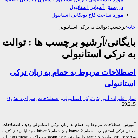
در بخش آسیایی استانبول
موزه ساعت کاخ توپکاپی استانبول
/
برچسب:
توالت به ترکی استانبولی
یگانی/آرشیو برچسب ها :
توالت
 ترکی استانبولی
لاحات مربوط به حمام به زبان ترکی
انبولی
 علیزاده
آموزش ترکی استانبولی
,
اصطلاحات
,
سرای دانش
0
29
ش اصطلاحات مربوط به حمام به زبان ترکی استانبولی ردیف اصطلاحات
معادل ترکی استانبولی 1 حمام banyo 2 وان حمام küvet 3 سبد لباس‌های کثیف
kirli sepeti 4 صابون sabun 5 جا صابونی sabunluk 6 مسواک diş fırçası 7 ترازو