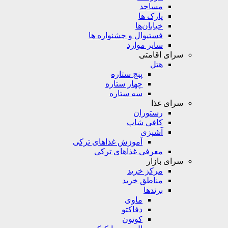
مساجد
پارک ها
خیابان‌ها
فستیوال و جشنواره ها
سایر موارد
سرای اقامتی
هتل
پنج ستاره
چهار ستاره
سه ستاره
سرای غذا
رستوران
کافی شاپ
آشپزی
آموزش غذاهای ترکی
معرفی غذاهای ترکی
سرای بازار
مرکز خرید
مناطق خرید
برندها
ماوی
دفاکتو
کوتون