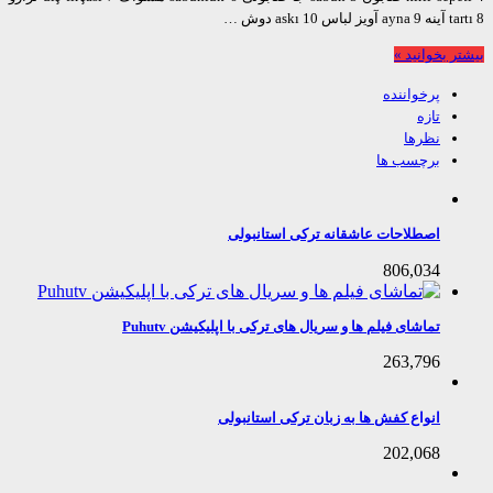
askı دوش …
 بخوانید »
پرخواننده
تازه
نظرها
برچسب ها
اصطلاحات عاشقانه ترکی استانبولی
806,034
تماشای فیلم ها و سریال های ترکی با اپلیکیشن Puhutv
263,796
انواع کفش ها به زبان ترکی استانبولی
202,068