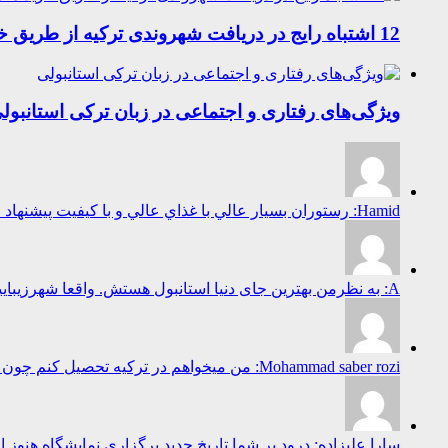
12 اشتباه رایج در دریافت شهروندی ترکیه از طریق خرید ملک
ویژگی‌های رفتاری و اجتماعی در زبان ترکی استانبول
Hamid: رستوران بسيار عالي با غذاي عالي و با كيفيت پيشنهاد ميكنم به همه غذاهاي محلي بسيا...
A: به نظرمن بهترین جای دنیا استانبول هستش. واقعا شهرزیباییست...
Mohammad saber rozi: من میخواهم در ترکیه تحصیل کنم چون ترکیه برای تحصیل خیلی پیش رفته است...
سارا علیزاده: درود بر شما تاریخ جدید برگزاری نمایشگاه هنوز 