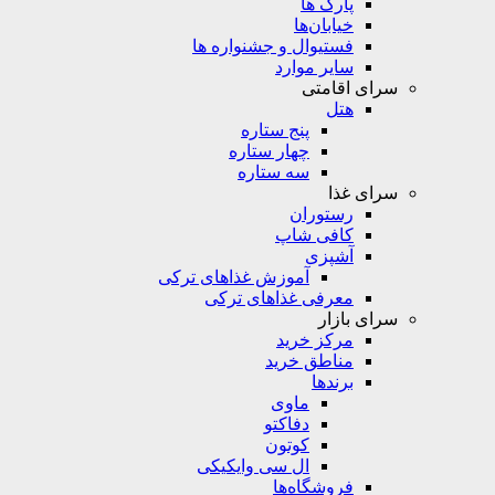
پارک ها
خیابان‌ها
فستیوال و جشنواره ها
سایر موارد
سرای اقامتی
هتل
پنج ستاره
چهار ستاره
سه ستاره
سرای غذا
رستوران
کافی شاپ
آشپزی
آموزش غذاهای ترکی
معرفی غذاهای ترکی
سرای بازار
مرکز خرید
مناطق خرید
برندها
ماوی
دفاکتو
کوتون
ال سی وایکیکی
فروشگاه‌ها