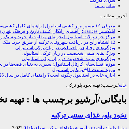
سرای مارکت
تماس با ما
آخرین مطالب
معرفی ۱۶ مسیر برتر کشتی استانبول | راهنمای کامل کشتی‌سواری در بسفر
اپلیکیشن KarDes؛ راهنمای رایگان کشف تاریخ و فرهنگ پنهان ترکیه
مرکز خرید پولات استانبول | تجربه‌ای متفاوت از خرید و سبک زن
12 اشتباه رایج در دریافت شهروندی ترکیه از طریق خرید ملک
ویژگی‌های رفتاری و اجتماعی در زبان ترکی استانبولی
ویژگی‌های منفی شخصیت در زبان ترکی استانبولی
ویژگی‌های مثبت شخصیت در زبان ترکی استانبولی
موزه افسانه‌های کارتال استانبول؛ سفری به دنیای قصه‌ها در ب
موزه ساعت کاخ توپکاپی استانبول
اجاره خانه در استانبول چگونه است؟ راهنمای کامل در سال 2026
خانه
/
برچسب:
تهیه نخود پلو ترکی
بایگانی/آرشیو برچسب ها :
تهیه نخ
نخود پلو، غذای سنتی ترکیه
سارا علیزاده
آشپزی
,
آموزش غذاهای ترکی
,
سرای غذا
0
3,022