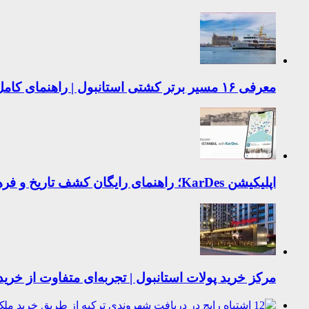
معرفی ۱۶ مسیر برتر کشتی استانبول | راهنمای کامل کشتی‌سواری در بسفر
اپلیکیشن KarDes؛ راهنمای رایگان کشف تاریخ و فرهنگ پنهان ترکیه
مرکز خرید پولات استانبول | تجربه‌ای متفاوت از خرید