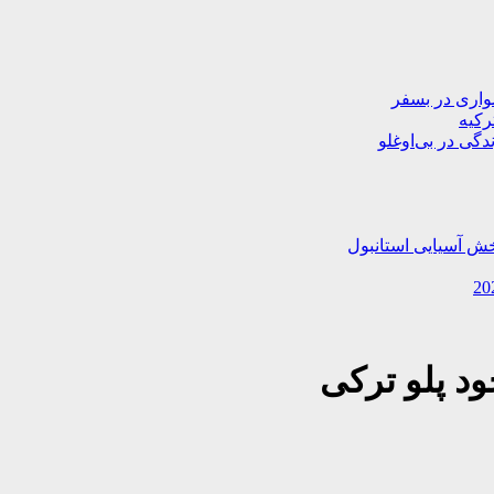
دگی در بی‌اوغلو
خش آسیایی استانبول
ود پلو ترکی