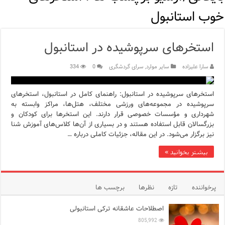
مرکز خرید پولات استانبول | تجربه‌ای متفاوت از خرید و سبک زندگی
خوب استانبول
12 اشتباه رایج در دریافت شهروندی ترکیه از طریق خرید ملک
استخرهای سرپوشیده در استانبول
ویژگی‌های رفتاری و اجتماعی در زبان ترکی استانبولی
سارا علیزاده
سایر موارد
,
سرای گردشگری
0
334
ویژگی‌های منفی شخصیت در زبان ترکی استانبولی
ویژگی‌های مثبت شخصیت در زبان ترکی استانبولی
استخرهای سرپوشیده در استانبول: راهنمای کامل در استانبول، استخرهای
سرپوشیده در مجموعه‌های ورزشی مختلف، هتل‌ها، مراکز وابسته به
شهرداری و مؤسسات خصوصی قرار دارند. این استخرها برای کودکان و
موزه افسانه‌های کارتال استانبول؛ سفری به دنیای قصه‌ها در بخ
بزرگسالان قابل استفاده هستند و در بسیاری از آن‌ها کلاس‌های آموزش شنا
نیز برگزار می‌شود. در این مقاله، جزئیات کاملی درباره …
موزه ساعت کاخ توپکاپی استانبول
بیشتر بخوانید »
اجاره خانه در استانبول چگونه است؟ راهنمای کامل در سال 2026
پرخواننده
تازه
نظرها
برچسب ها
اصطلاحات عاشقانه ترکی استانبولی
805,992