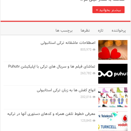
بیشتر بخوانید »
پرخواننده
تازه
نظرها
برچسب ها
اصطلاحات عاشقانه ترکی استانبولی
805,970
تماشای فیلم ها و سریال های ترکی با اپلیکیشن Puhutv
263,782
انواع کفش ها به زبان ترکی استانبولی
202,016
معرفی خطوط تلفن همراه و کدهای دستوری آنها در ترکیه
125,845