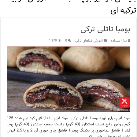
مرکز خرید پولات استانبول | تجربه‌ای متفاوت از خرید و سبک زندگی
ترکیه ای
12 اشتباه رایج در دریافت شهروندی ترکیه از طریق خرید ملک
بومبا تاتلی ترکی
ویژگی‌های رفتاری و اجتماعی در زبان ترکی استانبولی
سارا علیزاده
آموزش غذاهای ترکی
0
1,979
ویژگی‌های منفی شخصیت در زبان ترکی استانبولی
ویژگی‌های مثبت شخصیت در زبان ترکی استانبولی
موزه افسانه‌های کارتال استانبول؛ سفری به دنیای قصه‌ها در بخ
موزه ساعت کاخ توپکاپی استانبول
اجاره خانه در استانبول چگونه است؟ راهنمای کامل در سال 2026
مواد لازم برای تهیه بومبا تاتلی ترکی: مواد لازم مقدار لازم کره نرم شده 125
گرم روغن مایع نصف استکان (40 گرم) ماست نصف استکان (40 گرم) پودر
قند 1 قاشق غذاخوری پر بکینگ پودر 1 قاشق چای خوری آرد 2 و یا 2.5 لیوان
نشاسته به مقدار خیلی کم …