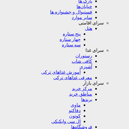
پارک ها
خیابان‌ها
فستیوال و جشنواره ها
سایر موارد
سرای اقامتی
هتل
پنج ستاره
چهار ستاره
سه ستاره
سرای غذا
رستوران
کافی شاپ
آشپزی
آموزش غذاهای ترکی
معرفی غذاهای ترکی
سرای بازار
مرکز خرید
مناطق خرید
برندها
ماوی
دفاکتو
کوتون
ال سی وایکیکی
فروشگاه‌ها