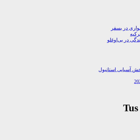
دگی در بی‌اوغلو
خش آسیایی استانبول