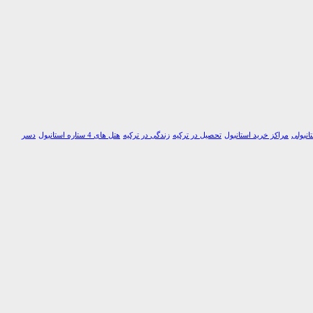
انبولی
مراکز خرید استانبول
تحصیل در ترکیه
زندگی در ترکیه
هتل های 4 ستاره استانبول
دسر