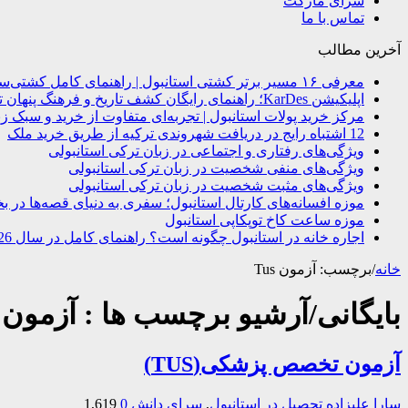
سرای مارکت
تماس با ما
آخرین مطالب
معرفی ۱۶ مسیر برتر کشتی استانبول | راهنمای کامل کشتی‌سواری در بسفر
اپلیکیشن KarDes؛ راهنمای رایگان کشف تاریخ و فرهنگ پنهان ترکیه
مرکز خرید پولات استانبول | تجربه‌ای متفاوت از خرید و سبک زن
12 اشتباه رایج در دریافت شهروندی ترکیه از طریق خرید ملک
ویژگی‌های رفتاری و اجتماعی در زبان ترکی استانبولی
ویژگی‌های منفی شخصیت در زبان ترکی استانبولی
ویژگی‌های مثبت شخصیت در زبان ترکی استانبولی
موزه افسانه‌های کارتال استانبول؛ سفری به دنیای قصه‌ها در ب
موزه ساعت کاخ توپکاپی استانبول
اجاره خانه در استانبول چگونه است؟ راهنمای کامل در سال 2026
خانه
/
برچسب:
آزمون Tus
بایگانی/آرشیو برچسب ها :
آزمون Tus
آزمون تخصص پزشكی(TUS)
سارا علیزاده
تحصیل در استانبول
,
سرای دانش
0
1,619