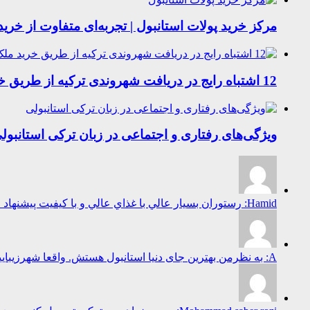
مرکز خرید پولات استانبول | تجربه‌ای متفاوت از خرید
12 اشتباه رایج در دریافت شهروندی ترکیه از طریق خرید ملک
ویژگی‌های رفتاری و اجتماعی در زبان ترکی استانبول
Hamid: رستوران بسيار عالي با غذاي عالي و با كيفيت پيشنهاد ميكنم به همه غذاهاي محلي بسيا...
A: به نظرمن بهترین جای دنیا استانبول هستش. واقعا شهرزیباییست...