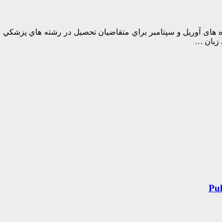
T هر ساله در دو نوبت در ماه های آوریل و سپتامبر براي متقاضيان تحصيل در رشت
 زبان …