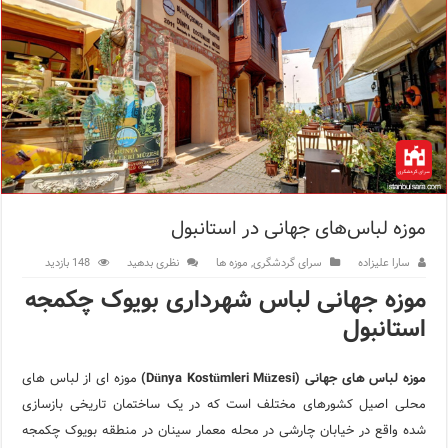
اپلیکیشن KarDes؛ راهنمای رایگان کشف تاریخ و فرهنگ پنهان ترکیه
مرکز خرید پولات استانبول | تجربه‌ای متفاوت از خرید و سبک زندگی
12 اشتباه رایج در دریافت شهروندی ترکیه از طریق خرید ملک
ویژگی‌های رفتاری و اجتماعی در زبان ترکی استانبولی
ویژگی‌های منفی شخصیت در زبان ترکی استانبولی
موزه لباس‌های جهانی در استانبول
ویژگی‌های مثبت شخصیت در زبان ترکی استانبولی
سارا علیزاده
سرای گردشگری
,
موزه ها
نظری بدهید
148 بازدید
موزه افسانه‌های کارتال استانبول؛ سفری به دنیای قصه‌ها در بخ
موزه جهانی لباس شهرداری بویوک چکمجه
موزه ساعت کاخ توپکاپی استانبول
استانبول
موزه لباس های جهانی (Dünya Kostümleri Müzesi)
موزه ای از لباس های
محلی اصیل کشورهای مختلف است که در یک ساختمان تاریخی بازسازی
شده واقع در خیابان چارشی در محله معمار سینان در منطقه بویوک چکمجه