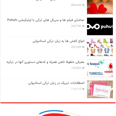
806,004
تماشای فیلم ها و سریال های ترکی با اپلیکیشن Puhutv
263,790
انواع کفش ها به زبان ترکی استانبولی
202,048
معرفی خطوط تلفن همراه و کدهای دستوری آنها در ترکیه
125,855
اصطلاحات تبریک در زبان ترکی استانبولی
114,115