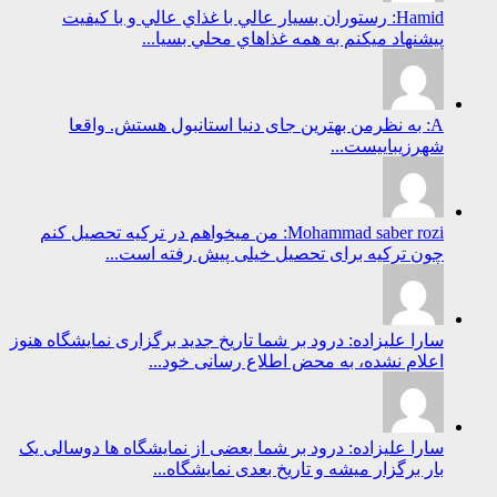
Hamid: رستوران بسيار عالي با غذاي عالي و با كيفيت
پيشنهاد ميكنم به همه غذاهاي محلي بسيا...
A: به نظرمن بهترین جای دنیا استانبول هستش. واقعا
شهرزیباییست...
Mohammad saber rozi: من میخواهم در ترکیه تحصیل کنم
چون ترکیه برای تحصیل خیلی پیش رفته است...
سارا علیزاده: درود بر شما تاریخ جدید برگزاری نمایشگاه هنوز
اعلام نشده، به محض اطلاع رسانی خود...
سارا علیزاده: درود بر شما بعضی از نمایشگاه ها دوسالی یک
بار برگزار میشه و تاریخ بعدی نمایشگاه...