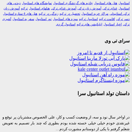
ول
هتل های استانبول
جاذبه های گردشگری استانبول
نمایشگاه های استانبول
دیدنی های
ول
غذای ترکی
آموزش زبان ترکی
آموزش غذای ترکی
هتلهای استانبول
ترکیه
آموزش زبان
استانبولی
مراکز خرید استانبول
تحصیل در ترکیه
زندگی در ترکیه
هتل های 4 ستاره استانبول
رکی
اقامت ترکیه
استانبول ترکیه
موزه های استانبول
تور استانبول
سفر به استانبول
آشپزی
اخبار استانبول
اپلیکیشن های ترکیه
استانبول گردی
ی تی وی
ان تولد استانبول سرا
واخر سال نود و سه، از وضعیت کسب و کار، علی الخصوص مشتریان پر توقع و
قدی خودم خیلی خیلی خسته شده بودم بطوری که چند بار تصمیم به تعویض
 گرفتم با یکی از دوستانم مشورت کردم…