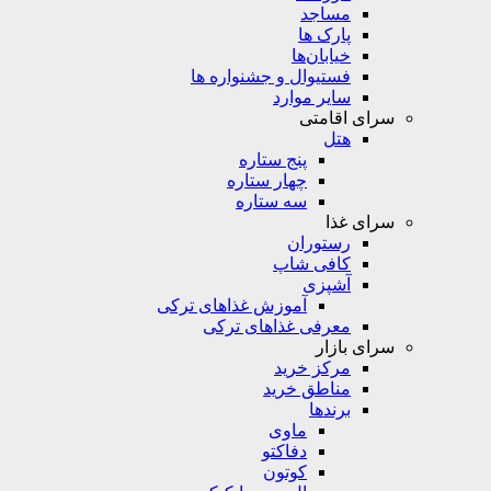
مساجد
پارک ها
خیابان‌ها
فستیوال و جشنواره ها
سایر موارد
سرای اقامتی
هتل
پنج ستاره
چهار ستاره
سه ستاره
سرای غذا
رستوران
کافی شاپ
آشپزی
آموزش غذاهای ترکی
معرفی غذاهای ترکی
سرای بازار
مرکز خرید
مناطق خرید
برندها
ماوی
دفاکتو
کوتون