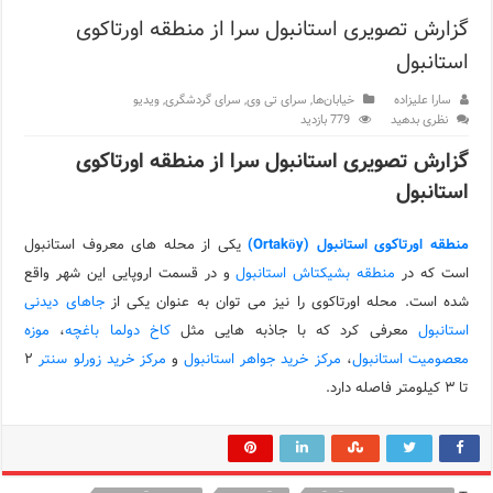
گزارش تصویری استانبول سرا از منطقه اورتاکوی
اپلیکیشن KarDes؛ راهنمای رایگان کشف تاریخ و فرهنگ پنهان ترکیه
استانبول
مرکز خرید پولات استانبول | تجربه‌ای متفاوت از خرید و سبک زندگی
سارا علیزاده
خیابان‌ها
,
سرای تی وی
,
سرای گردشگری
,
ویدیو
12 اشتباه رایج در دریافت شهروندی ترکیه از طریق خرید ملک
نظری بدهید
779 بازدید
گزارش تصویری استانبول سرا از منطقه اورتاکوی
ویژگی‌های رفتاری و اجتماعی در زبان ترکی استانبولی
استانبول
ویژگی‌های منفی شخصیت در زبان ترکی استانبولی
منطقه اورتاکوی استانبول (Ortaköy)
یکی از محله های معروف استانبول
ویژگی‌های مثبت شخصیت در زبان ترکی استانبولی
است که در
منطقه بشیکتاش استانبول
و در قسمت اروپایی این شهر واقع
موزه افسانه‌های کارتال استانبول؛ سفری به دنیای قصه‌ها در بخ
شده است. محله اورتاکوی را نیز می توان به عنوان یکی از
جاهای دیدنی
استانبول
معرفی کرد که با جاذبه هایی مثل
کاخ دولما باغچه
،
موزه
موزه ساعت کاخ توپکاپی استانبول
معصومیت استانبول
،
مرکز خرید جواهر استانبول
و
مرکز خرید زورلو سنتر
۲
تا ۳ کیلومتر فاصله دارد.