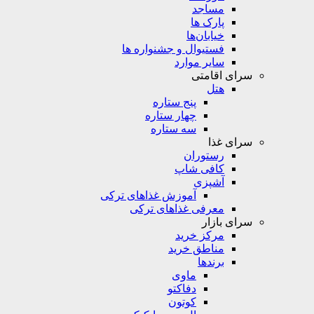
مساجد
پارک ها
خیابان‌ها
فستیوال و جشنواره ها
سایر موارد
سرای اقامتی
هتل
پنج ستاره
چهار ستاره
سه ستاره
سرای غذا
رستوران
کافی شاپ
آشپزی
آموزش غذاهای ترکی
معرفی غذاهای ترکی
سرای بازار
مرکز خرید
مناطق خرید
برندها
ماوی
دفاکتو
کوتون