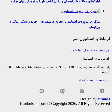
اپلیکیشن KarDes؛ راهنمای رایگان کشف تاریخ و فرهنگ پنهان ترکیه
مرکز خرید پولات استانبول | تجربه‌ای متفاوت از خرید و سبک زندگی در
بی‌اوغلو
اط با استانبول سرا
عه به صفحه ارتباط با ما
ما در استانبول:
Halkalı Merkez, Istanbulsara, Posta Sk. No:5, 34303 Küçükçekmece/İsta
Tu
site@istanbulsara
Design by
air
istanbulsara.com © Copyright 2026, All Rights Rese