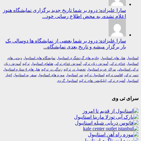
سارا علیزاده: درود بر شما تاریخ جدید برگزاری نمایشگاه هنوز
اعلام نشده، به محض اطلاع رسانی خود...
سارا علیزاده: درود بر شما بعضی از نمایشگاه ها دوسالی یک
بار برگزار میشه و تاریخ بعدی نمایشگاه...
ول
هتل های استانبول
جاذبه های گردشگری استانبول
نمایشگاه های استانبول
دیدنی های
ول
غذای ترکی
آموزش زبان ترکی
آموزش غذای ترکی
هتلهای استانبول
ترکیه
آموزش زبان
استانبولی
مراکز خرید استانبول
تحصیل در ترکیه
زندگی در ترکیه
هتل های 4 ستاره استانبول
رکی
اقامت ترکیه
استانبول ترکیه
تور استانبول
موزه های استانبول
سفر به استانبول
اخبار
ول
آشپزی ترکی
اپلیکیشن های ترکیه
استانبول گردی
ی تی وی