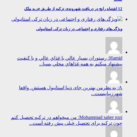
12 اشتباه رایج در دریافت شهروندی ترکیه از طریق خرید ملک
ویژگی‌های رفتاری و اجتماعی در زبان ترکی استانبولی
Hamid: رستوران بسيار عالي با غذاي عالي و با كيفيت
پيشنهاد ميكنم به همه غذاهاي محلي بسيا...
A: به نظرمن بهترین جای دنیا استانبول هستش. واقعا
شهرزیباییست...
Mohammad saber rozi: من میخواهم در ترکیه تحصیل کنم
چون ترکیه برای تحصیل خیلی پیش رفته است...