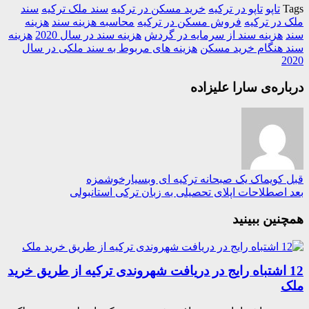
تاپو
تاپو در ترکیه
خرید مسکن در ترکیه
سند ملک ترکیه
سند
در ترکیه
فروش مسکن در ترکیه
محاسبه هزینه سند
هزینه
هزینه سند از سرمایه در گردش
هزینه سند در سال 2020
هزینه
هنگام خرید مسکن
هزینه های مربوط به سند ملکی در سال
2
ره‌ی سارا علیزاده
کویماک یک صبحانه ترکیه ای وبسیارخوشمزه
صطلاحات اپلای تحصیلی به زبان ترکی استانبولی
ین ببینید
1 اشتباه رایج در دریافت شهروندی ترکیه از طریق خرید