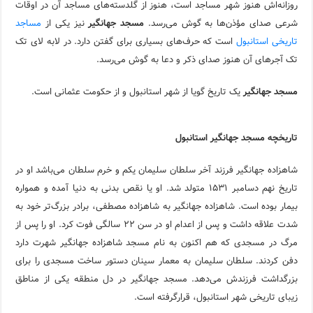
ویژگی‌های رفتاری و اجتماعی در زبان ترکی استانبولی
روزانه‌اش هنوز شهر مساجد است، هنوز از گلدسته‌های مساجد آن در اوقات
شرعی صدای مؤذن‌ها به گوش می‌رسد.
مسجد جهانگیر
نیز یکی از
مساجد
ویژگی‌های منفی شخصیت در زبان ترکی استانبولی
تاریخی استانبول
است که حرف‌های بسیاری برای گفتن دارد. در لابه لای تک
ویژگی‌های مثبت شخصیت در زبان ترکی استانبولی
تک آجرهای آن هنوز صدای ذکر و دعا به گوش می‌رسد.
موزه افسانه‌های کارتال استانبول؛ سفری به دنیای قصه‌ها در بخ
مسجد جهانگیر
یک تاریخ گویا از شهر استانبول و از حکومت عثمانی است.
موزه ساعت کاخ توپکاپی استانبول
تاریخچه مسجد جهانگیر استانبول
شاهزاده جهانگیر فرزند آخر سلطان سلیمان یکم و خرم سلطان می‌باشد او در
تاریخ نهم دسامبر ۱۵۳۱ متولد شد. او یا نقص بدنی به دنیا آمده و همواره
بیمار بوده است. شاهزاده جهانگیر به شاهزاده مصطفی، برادر بزرگ‌تر خود به
شدت علاقه داشت و پس از اعدام او در سن ۲۲ سالگی فوت کرد. او را پس از
مرگ در مسجدی که هم اکنون به نام مسجد شاهزاده جهانگیر شهرت دارد
دفن کردند. سلطان سلیمان به معمار سینان دستور ساخت مسجدی را برای
بزرگداشت فرزندش می‌دهد. مسجد جهانگیر در دل منطقه یکی از مناطق
زیبای تاریخی شهر استانبول، قرارگرفته است.