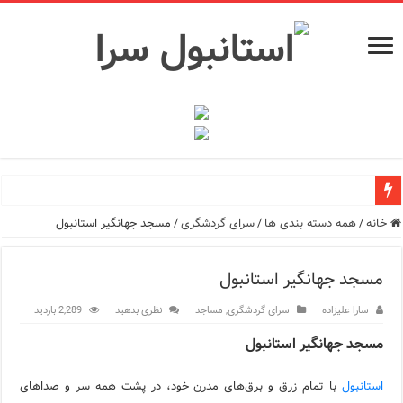
راهنمای فرودگاه‌های استانبول (فاصله و هزینه حمل و نقل عموم
خانه
/
همه دسته بندی ها
/
سرای گردشگری
/
مسجد جهانگیر استانبول
معرفی ۱۶ مسیر برتر کشتی استانبول | راهنمای کامل کشتی‌سواری در بسفر
مسجد جهانگیر استانبول
اپلیکیشن KarDes؛ راهنمای رایگان کشف تاریخ و فرهنگ پنهان ترکیه
سارا علیزاده
سرای گردشگری
,
مساجد
نظری بدهید
2,289 بازدید
مرکز خرید پولات استانبول | تجربه‌ای متفاوت از خرید و سبک زندگی
مسجد جهانگیر استانبول
12 اشتباه رایج در دریافت شهروندی ترکیه از طریق خرید ملک
استانبول
با تمام زرق و برق‌های مدرن خود، در پشت همه سر و صداهای