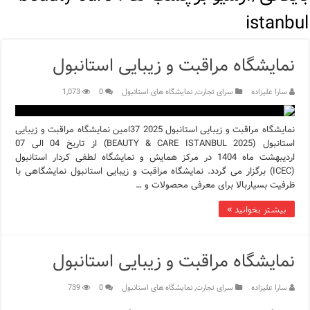
اپلیکیشن KarDes؛ راهنمای رایگان کشف تاریخ و فرهنگ پنهان ترکیه
istanbul
مرکز خرید پولات استانبول | تجربه‌ای متفاوت از خرید و سبک زندگی
نمایشگاه مراقبت و زیبایی استانبول
12 اشتباه رایج در دریافت شهروندی ترکیه از طریق خرید ملک
سارا علیزاده
سرای تجارت
,
نمایشگاه های استانبول
0
1,073
ویژگی‌های رفتاری و اجتماعی در زبان ترکی استانبولی
ویژگی‌های منفی شخصیت در زبان ترکی استانبولی
نمایشگاه مراقبت و زیبایی استانبول 2025 37امین نمایشگاه مراقبت و زیبایی
استانبول (BEAUTY & CARE ISTANBUL 2025) از تاریخ 04 الی 07
اردیبهشت ماه 1404 در مرکز همایش و نمایشگاه لطفی کردار استانبول
ویژگی‌های مثبت شخصیت در زبان ترکی استانبولی
(ICEC) برگزار می گردد. نمایشگاه مراقبت و زیبایی استانبول نمایشگاهی با
ظرفیت بسیاربالا برای معرفی محصولات و …
موزه افسانه‌های کارتال استانبول؛ سفری به دنیای قصه‌ها در بخ
بیشتر بخوانید »
موزه ساعت کاخ توپکاپی استانبول
نمایشگاه مراقبت و زیبایی استانبول
سارا علیزاده
سرای تجارت
,
نمایشگاه های استانبول
0
739