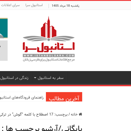
استانبول سرا
سرای اعلانات
یکشنبه 18 مرداد 1405
سفر به استانبول
زندگی در استانبول
آخرین مطالب
راهنمای فرودگاه‌های استانب
معرفی ۱۶ مسیر برتر کشتی استانبول | راهنمای کامل کشتی‌سواری در بسفر
خانه
/
برچسب:
17 اصطلاح با کلمه “گوش” در ترکی استانبولی
اپلیکیشن KarDes؛ راهنمای رایگان کشف تاریخ و فرهنگ پنهان ترکیه
بایگانی/آرشیو برچسب ها :
مرکز خرید پولات استانبول | 