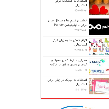
اصطلاحات عاشقانه ترکی
استانبولی
806,018
تماشای فیلم ها و سریال های
ترکی با اپلیکیشن Puhutv
263,794
انواع کفش ها به زبان ترکی
استانبولی
202,056
معرفی خطوط تلفن همراه و
کدهای دستوری آنها در ترکیه
125,861
اصطلاحات تبریک در زبان ترکی
استانبولی
114,115