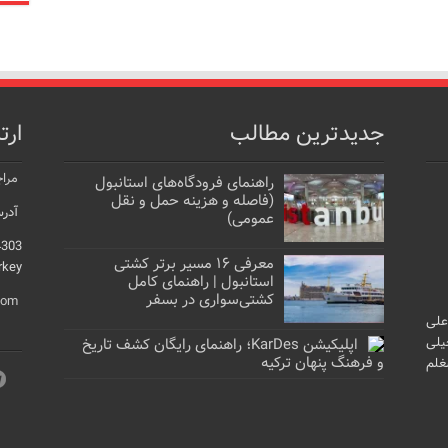
جدیدترین مطالب
ارت
مراج
راهنمای فرودگاه‌های استانبول
(فاصله و هزینه حمل و نقل
آدرس
عمومی)
4303
معرفی ۱۶ مسیر برتر کشتی
rkey
استانبول | راهنمای کامل
کشتی‌سواری در بسفر
com
علی
یلی
اپلیکیشن KarDes؛ راهنمای رایگان کشف تاریخ
و فرهنگ پنهان ترکیه
غلم