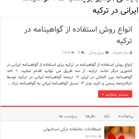
مرکز خرید پولات استانبول | تجربه‌ای متفاوت از خرید و سبک زندگی
ایرانی در ترکیه
12 اشتباه رایج در دریافت شهروندی ترکیه از طریق خرید ملک
انواع روش استفاده از گواهینامه در
ویژگی‌های رفتاری و اجتماعی در زبان ترکی استانبولی
ترکیه
ویژگی‌های منفی شخصیت در زبان ترکی استانبولی
سارا علیزاده
سرای زندگی
0
1,515
ویژگی‌های مثبت شخصیت در زبان ترکی استانبولی
انواع روش استفاده از گواهینامه در ترکیه برای استفاده از گواهینامه ایرانی در
کشوری دیگر مانند ترکیه، از سه طریق می توانید اقدام نمایید. ۱- اخذ
موزه افسانه‌های کارتال استانبول؛ سفری به دنیای قصه‌ها در بخ
گواهینامه بین المللی در ایران ۲- ترجمه گواهینامه ایرانی در ترکیه توسط
دارالترجمه رسمی و تایید نوتر ۳- تبدیل گواهینامه ایرانی به گواهینامه ترک …
موزه ساعت کاخ توپکاپی استانبول
بیشتر بخوانید »
اجاره خانه در استانبول چگونه است؟ راهنمای کامل در سال 2026
پرخواننده
تازه
نظرها
برچسب ها
اصطلاحات عاشقانه ترکی استانبولی
805,966