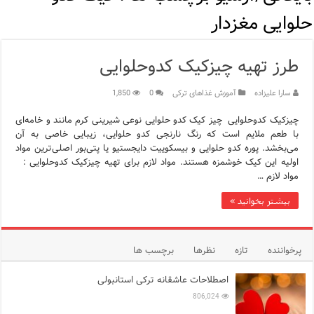
اپلیکیشن KarDes؛ راهنمای رایگان کشف تاریخ و فرهنگ پنهان ترکیه
حلوایی مغزدار
مرکز خرید پولات استانبول | تجربه‌ای متفاوت از خرید و سبک زندگی
طرز تهیه چیزکیک کدوحلوایی
12 اشتباه رایج در دریافت شهروندی ترکیه از طریق خرید ملک
سارا علیزاده
آموزش غذاهای ترکی
0
1,850
ویژگی‌های رفتاری و اجتماعی در زبان ترکی استانبولی
چیزکیک کدوحلوایی چیز کیک کدو حلوایی نوعی شیرینی کرم مانند و خامه‌ای
ویژگی‌های منفی شخصیت در زبان ترکی استانبولی
با طعم ملایم است که رنگ نارنجی کدو حلوایی، زیبایی خاصی به آن
می‌بخشد. پوره کدو حلوایی و بیسکوییت دایجستیو یا پتی‌بور اصلی‌ترین مواد
ویژگی‌های مثبت شخصیت در زبان ترکی استانبولی
اولیه این کیک خوشمزه هستند. مواد لازم برای تهیه چیزکیک کدوحلوایی :
مواد لازم …
موزه افسانه‌های کارتال استانبول؛ سفری به دنیای قصه‌ها در بخ
بیشتر بخوانید »
موزه ساعت کاخ توپکاپی استانبول
پرخواننده
تازه
نظرها
برچسب ها
اصطلاحات عاشقانه ترکی استانبولی
806,024