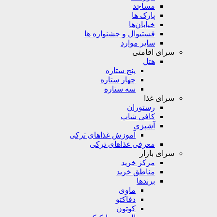
مساجد
پارک ها
خیابان‌ها
فستیوال و جشنواره ها
سایر موارد
سرای اقامتی
هتل
پنج ستاره
چهار ستاره
سه ستاره
سرای غذا
رستوران
کافی شاپ
آشپزی
آموزش غذاهای ترکی
معرفی غذاهای ترکی
سرای بازار
مرکز خرید
مناطق خرید
برندها
ماوی
دفاکتو
کوتون