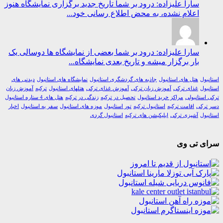
سارا علیزاده: درود بر شما تاریخ جدید برگزاری نمایشگاه هنوز
اعلام نشده، به محض اطلاع رسانی خود...
سارا علیزاده: درود بر شما بعضی از نمایشگاه ها دوسالی یک
بار برگزار میشه و تاریخ بعدی نمایشگاه...
ول
هتل های استانبول
جاذبه های گردشگری استانبول
نمایشگاه های استانبول
دیدنی های
ول
غذای ترکی
آموزش زبان ترکی
آموزش غذای ترکی
هتلهای استانبول
ترکیه
آموزش زبان
استانبولی
مراکز خرید استانبول
تحصیل در ترکیه
زندگی در ترکیه
هتل های 4 ستاره استانبول
رکی
اقامت ترکیه
استانبول ترکیه
تور استانبول
موزه های استانبول
سفر به استانبول
اخبار
ول
آشپزی ترکی
اپلیکیشن های ترکیه
استانبول گردی
ی تی وی