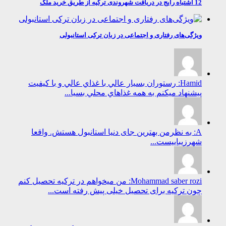
12 اشتباه رایج در دریافت شهروندی ترکیه از طریق خرید ملک
ویژگی‌های رفتاری و اجتماعی در زبان ترکی استانبولی
Hamid: رستوران بسيار عالي با غذاي عالي و با كيفيت
پيشنهاد ميكنم به همه غذاهاي محلي بسيا...
A: به نظرمن بهترین جای دنیا استانبول هستش. واقعا
شهرزیباییست...
Mohammad saber rozi: من میخواهم در ترکیه تحصیل کنم
چون ترکیه برای تحصیل خیلی پیش رفته است...