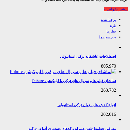
 بخوانید »
پرخواننده
تازه
نظرها
برچسب ها
اصطلاحات عاشقانه ترکی استانبولی
805,970
تماشای فیلم ها و سریال های ترکی با اپلیکیشن Puhutv
263,782
انواع کفش ها به زبان ترکی استانبولی
202,016
معرفی خطوط تلفن همراه و کدهای دستوری آنها در ترکیه