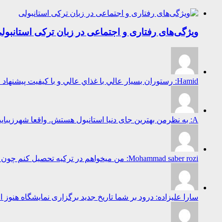
ویژگی‌های رفتاری و اجتماعی در زبان ترکی استانبول
Hamid: رستوران بسيار عالي با غذاي عالي و با كيفيت پيشنهاد ميكنم به همه غذاهاي محلي بسيا...
A: به نظرمن بهترین جای دنیا استانبول هستش. واقعا شهرزیباییست...
Mohammad saber rozi: من میخواهم در ترکیه تحصیل کنم چون ترکیه برای تحصیل خیلی پیش رفته است...
سارا علیزاده: درود بر شما تاریخ جدید برگزاری نمایشگاه هنوز 