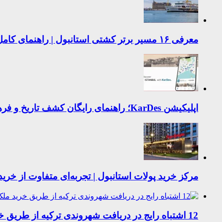
معرفی ۱۶ مسیر برتر کشتی استانبول | راهنمای کامل کشتی‌سواری در بسفر
اپلیکیشن KarDes؛ راهنمای رایگان کشف تاریخ و فرهنگ پنهان ترکیه
مرکز خرید پولات استانبول | تجربه‌ای متفاوت از خرید
12 اشتباه رایج در دریافت شهروندی ترکیه از طریق خرید ملک