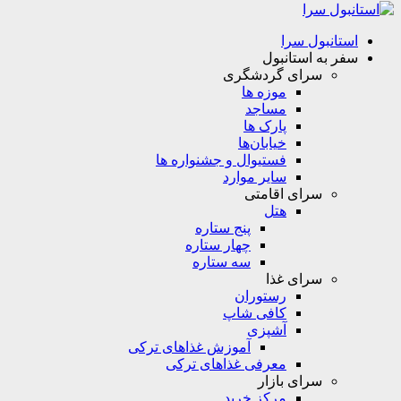
استانبول سرا
سفر به استانبول
سرای گردشگری
موزه ها
مساجد
پارک ها
خیابان‌ها
فستیوال و جشنواره ها
سایر موارد
سرای اقامتی
هتل
پنج ستاره
چهار ستاره
سه ستاره
سرای غذا
رستوران
کافی شاپ
آشپزی
آموزش غذاهای ترکی
معرفی غذاهای ترکی
سرای بازار
مرکز خرید