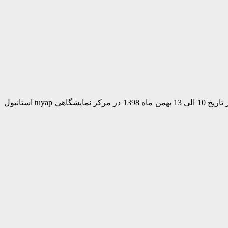
نمایشگاه بین المللی گردشگری EMITT استانبول بیست و چهارمین نمایشگاه بین‌المللی سفر و گردشگری شرق مدیترانه (Emitt Istanbul) از تاریخ 10 الی 13 بهمن ماه 1398 در مرکز نمایشگاهی tuyap استانبول