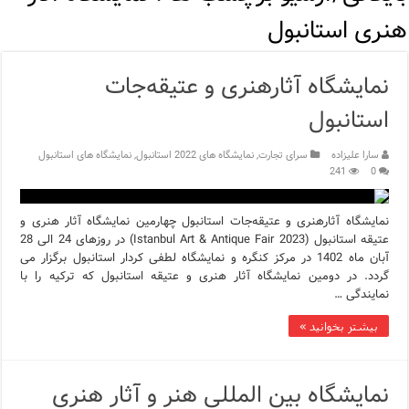
مرکز خرید پولات استانبول | تجربه‌ای متفاوت از خرید و سبک زندگی
هنری استانبول
12 اشتباه رایج در دریافت شهروندی ترکیه از طریق خرید ملک
نمایشگاه آثارهنری و عتیقه‌جات
ویژگی‌های رفتاری و اجتماعی در زبان ترکی استانبولی
استانبول
ویژگی‌های منفی شخصیت در زبان ترکی استانبولی
سارا علیزاده
سرای تجارت
,
نمایشگاه های 2022 استانبول
,
نمایشگاه های استانبول
ویژگی‌های مثبت شخصیت در زبان ترکی استانبولی
241
0
موزه افسانه‌های کارتال استانبول؛ سفری به دنیای قصه‌ها در بخ
نمایشگاه آثارهنری و عتیقه‌جات استانبول چهارمین نمایشگاه آثار هنری و
عتیقه استانبول (2023 Istanbul Art & Antique Fair) در روزهای 24 الی 28
موزه ساعت کاخ توپکاپی استانبول
آبان ماه 1402 در مرکز کنگره و نمایشگاه لطفی کردار استانبول برگزار می
گردد. در دومین نمایشگاه آثار هنری و عتیقه استانبول که ترکیه را با
اجاره خانه در استانبول چگونه است؟ راهنمای کامل در سال 2026
نمایندگی …
بیشتر بخوانید »
نمایشگاه بین المللی هنر و آثار هنری