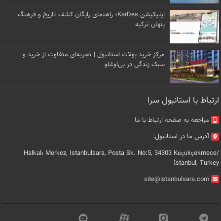
اپلیکیشن KarDes؛ راهنمای رایگان کشف تاریخ و فرهنگ
پنهان ترکیه
مرکز خرید پولات استانبول | تجربه‌ای متفاوت از خرید و
سبک زندگی در بی‌اوغلو
ارتباط با استانبول سرا
مراجعه به صفحه ارتباط با ما
آدرس ما در استانبول:
Halkalı Merkez, Istanbulsara, Posta Sk. No:5, 34303 Küçükçekmece/
İstanbul, Turkey
site@istanbulsara.com