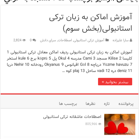
مرکز خرید پولات استانبول | تجربه‌ای متفاوت از خرید و سبک زندگی
آموزش اماکن به زبان ترکی
12 اشتباه رایج در دریافت شهروندی ترکیه از طریق خرید ملک
استانبولی(بخش سوم)
ویژگی‌های رفتاری و اجتماعی در زبان ترکی استانبولی
سارا علیزاده
آموزش ترکی استانبولی
,
اصطلاحات
,
سرای دانش
0
2,824
ویژگی‌های منفی شخصیت در زبان ترکی استانبولی
آموزش اماکن به زبان ترکی استانبولی ردیف اماکن معادل ترکی استانبولی 1
ویژگی‌های مثبت شخصیت در زبان ترکی استانبولی
کلیسا Kilise 2 مسجد Cami 3 مدرسه Okul 4 پل köprü 5 برج kule 6 استخر
Yüzme havuzu 7 دریاچه Göl 8 اقیانوس Okyanus 9 رودخانه Nehir 10 دریا
deniz 11 دره vadi 12 ساحل plaj 13 کوه …
موزه افسانه‌های کارتال استانبول؛ سفری به دنیای قصه‌ها در بخ
بیشتر بخوانید »
موزه ساعت کاخ توپکاپی استانبول
اجاره خانه در استانبول چگونه است؟ راهنمای کامل در سال 2026
پرخواننده
تازه
نظرها
برچسب ها
اصطلاحات عاشقانه ترکی استانبولی
805,966