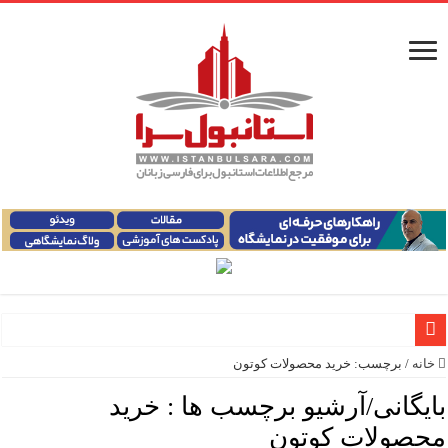
خانه
/
برچسب:
خرید محصولات کوتون
معرفی ۱۶ مسیر برتر کشتی استانبول | راهنمای کامل کشتی‌سواری در بسفر
بایگانی/آرشیو برچسب ها :
خرید
اپلیکیشن KarDes؛ راهنمای رایگان کشف تاریخ و فرهنگ پنهان ترکیه
محصولات کوتون