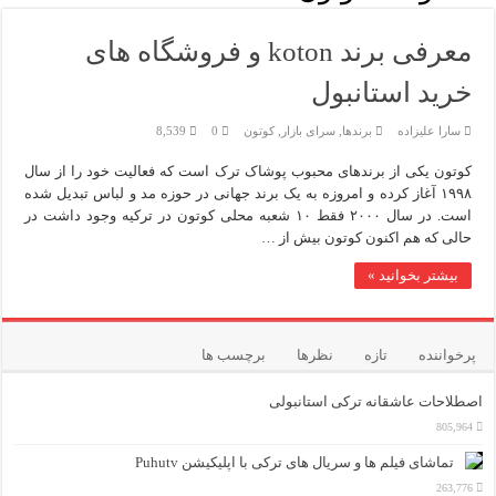
مرکز خرید پولات استانبول | تجربه‌ای متفاوت از خرید و سبک زندگ
12 اشتباه رایج در دریافت شهروندی ترکیه از طریق خرید ملک
معرفی برند koton و فروشگاه های
خرید استانبول
ویژگی‌های رفتاری و اجتماعی در زبان ترکی استانبولی
سارا علیزاده
برندها
,
سرای بازار
,
کوتون
0
8,539
ویژگی‌های منفی شخصیت در زبان ترکی استانبولی
کوتون یکی از برندهای محبوب پوشاک ترک است که فعالیت خود را از سال
ویژگی‌های مثبت شخصیت در زبان ترکی استانبولی
۱۹۹۸ آغاز کرده و امروزه به یک برند جهانی در حوزه مد و لباس تبدیل شده
است. در سال ۲۰۰۰ فقط ۱۰ شعبه محلی کوتون در ترکیه وجود داشت در
موزه افسانه‌های کارتال استانبول؛ سفری به دنیای قصه‌ها در بخ
حالی که هم اکنون کوتون بیش از …
موزه ساعت کاخ توپکاپی استانبول
بیشتر بخوانید »
اجاره خانه در استانبول چگونه است؟ راهنمای کامل در سال 2026
پرخواننده
تازه
نظرها
برچسب ها
اصطلاحات عاشقانه ترکی استانبولی
805,964
تماشای فیلم ها و سریال های ترکی با اپلیکیشن Puhutv
263,776