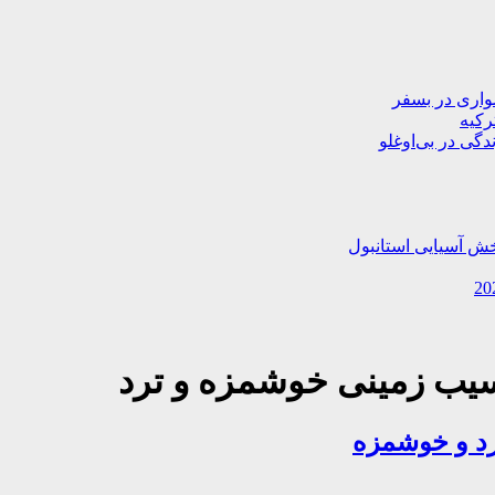
دگی در بی‌اوغلو
خش آسیایی استانبول
یب زمینی خوشمزه و ترد
رد و خوشمزه