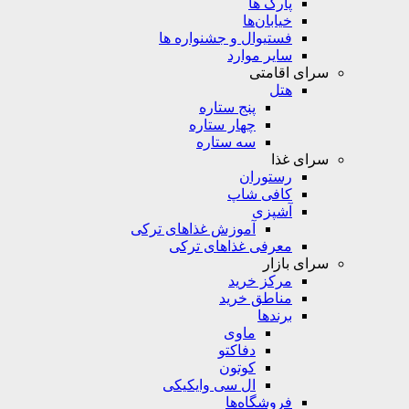
پارک ها
خیابان‌ها
فستیوال و جشنواره ها
سایر موارد
سرای اقامتی
هتل
پنج ستاره
چهار ستاره
سه ستاره
سرای غذا
رستوران
کافی شاپ
آشپزی
آموزش غذاهای ترکی
معرفی غذاهای ترکی
سرای بازار
مرکز خرید
مناطق خرید
برندها
ماوی
دفاکتو
کوتون
ال سی وایکیکی
فروشگاه‌ها