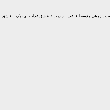
طرز تهیه توپک سیب زمینی ساده، توپ های ترد و خوشمزه مواد لازم برای تهیه توپک سیب زمینی ترد و خوشمزه: مواد لازم: مقدار لازم: سیب زمینی متوسط 3 عدد آرد ذرت 3 قاشق غذاخوری نمک 1 قاشق