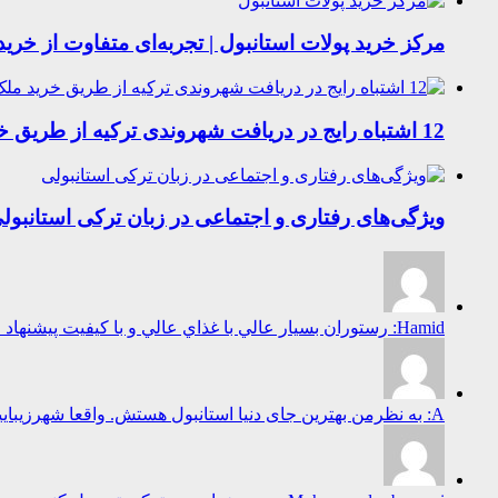
مرکز خرید پولات استانبول | تجربه‌ای متفاوت از خرید
12 اشتباه رایج در دریافت شهروندی ترکیه از طریق خرید ملک
ویژگی‌های رفتاری و اجتماعی در زبان ترکی استانبول
Hamid: رستوران بسيار عالي با غذاي عالي و با كيفيت پيشنهاد ميكنم به همه غذاهاي محلي بسيا...
A: به نظرمن بهترین جای دنیا استانبول هستش. واقعا شهرزیباییست...