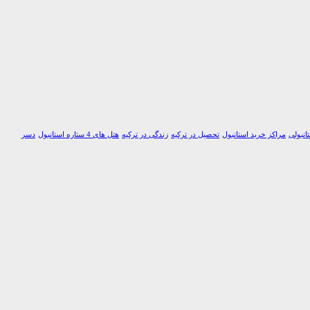
انبولی
مراکز خرید استانبول
تحصیل در ترکیه
زندگی در ترکیه
هتل های 4 ستاره استانبول
دسر