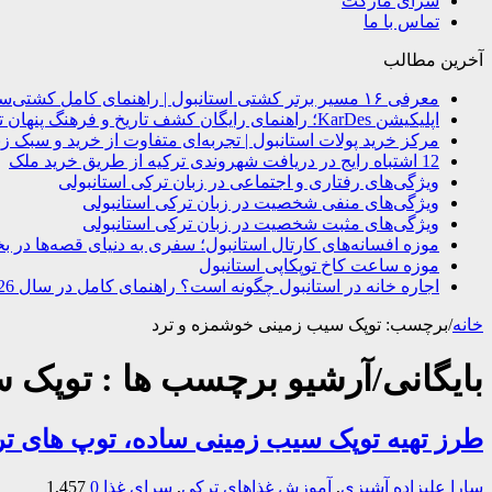
سرای مارکت
تماس با ما
آخرین مطالب
معرفی ۱۶ مسیر برتر کشتی استانبول | راهنمای کامل کشتی‌سواری در بسفر
اپلیکیشن KarDes؛ راهنمای رایگان کشف تاریخ و فرهنگ پنهان ترکیه
مرکز خرید پولات استانبول | تجربه‌ای متفاوت از خرید و سبک زن
12 اشتباه رایج در دریافت شهروندی ترکیه از طریق خرید ملک
ویژگی‌های رفتاری و اجتماعی در زبان ترکی استانبولی
ویژگی‌های منفی شخصیت در زبان ترکی استانبولی
ویژگی‌های مثبت شخصیت در زبان ترکی استانبولی
موزه افسانه‌های کارتال استانبول؛ سفری به دنیای قصه‌ها در ب
موزه ساعت کاخ توپکاپی استانبول
اجاره خانه در استانبول چگونه است؟ راهنمای کامل در سال 2026
خانه
/
برچسب:
توپک سیب زمینی خوشمزه و ترد
بایگانی/آرشیو برچسب ها :
توپک س
طرز تهیه توپک سیب زمینی ساده، توپ های ت
سارا علیزاده
آشپزی
,
آموزش غذاهای ترکی
,
سرای غذا
0
1,457