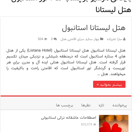
مرکز خرید پولات استانبول | تجربه‌ای متفاوت از خرید و سبک زندگی
هتل لیستانا
12 اشتباه رایج در دریافت شهروندی ترکیه از طریق خرید ملک
هتل لیستانا استانبول
ویژگی‌های رفتاری و اجتماعی در زبان ترکی استانبولی
سارا علیزاده
چهار ستاره
,
سرای اقامتی
,
هتل
0
504
ویژگی‌های منفی شخصیت در زبان ترکی استانبولی
هتل لیستانا استانبول هتل لیستانا استانبول (Listana Hotel) یکی از هتل
ویژگی‌های مثبت شخصیت در زبان ترکی استانبولی
های 4 ستاره استانبول است که درمنطقه شیشلی و نزدیکی میدان تکسیم
قرار گرفته است. هتل لیستانا استانبول هتلی ایده آل و مدرن برای هر
موزه افسانه‌های کارتال استانبول؛ سفری به دنیای قصه‌ها در بخ
توریست و گردشگر تور استانبول است که اقامتی راحت و باکیفیت را
میخواهند. هتل …
موزه ساعت کاخ توپکاپی استانبول
بیشتر بخوانید »
اجاره خانه در استانبول چگونه است؟ راهنمای کامل در سال 2026
پرخواننده
تازه
نظرها
برچسب ها
اصطلاحات عاشقانه ترکی استانبولی
805,978