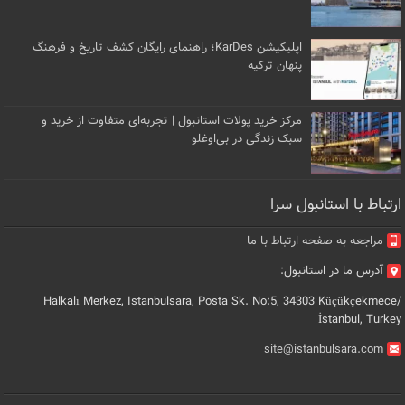
اپلیکیشن KarDes؛ راهنمای رایگان کشف تاریخ و فرهنگ
پنهان ترکیه
مرکز خرید پولات استانبول | تجربه‌ای متفاوت از خرید و
سبک زندگی در بی‌اوغلو
ارتباط با استانبول سرا
مراجعه به صفحه ارتباط با ما
آدرس ما در استانبول:
Halkalı Merkez, Istanbulsara, Posta Sk. No:5, 34303 Küçükçekmece/
İstanbul, Turkey
site@istanbulsara.com