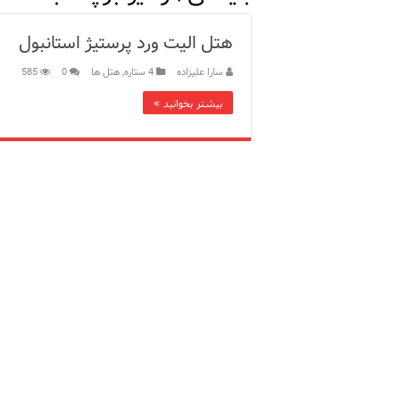
12 اشتباه رایج در دریافت شهروندی ترکیه از طریق خرید ملک
هتل الیت ورد پرستیژ استانبول
ویژگی‌های رفتاری و اجتماعی 
سارا علیزاده
4 ستاره
,
هتل ها
0
585
ویژگی‌های منفی شخصیت در ز
بیشتر بخوانید »
ویژگی‌های مثبت شخصیت در ز
موزه افسانه‌های کارتال است
موزه ساعت کاخ توپکاپی استا