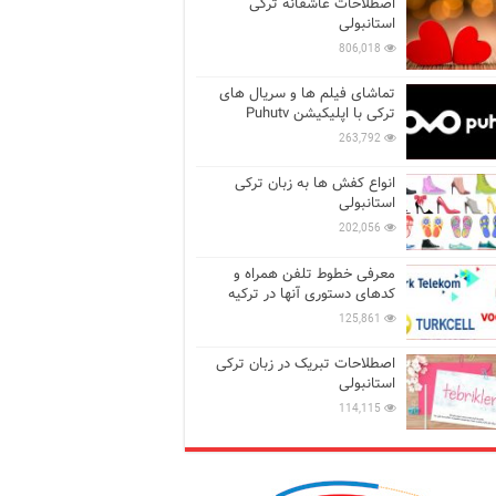
اصطلاحات عاشقانه ترکی
استانبولی
806,018
تماشای فیلم ها و سریال های
ترکی با اپلیکیشن Puhutv
263,792
انواع کفش ها به زبان ترکی
استانبولی
202,056
معرفی خطوط تلفن همراه و
کدهای دستوری آنها در ترکیه
125,861
اصطلاحات تبریک در زبان ترکی
استانبولی
114,115