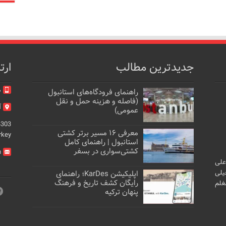
جدیدترین مطالب
ارت
م
راهنمای فرودگاه‌های استانبول
(فاصله و هزینه حمل و نقل
آد
عمومی)
4303
معرفی ۱۶ مسیر برتر کشتی
rkey
استانبول | راهنمای کامل
کشتی‌سواری در بسفر
m
علی
یلی
اپلیکیشن KarDes؛ راهنمای
رایگان کشف تاریخ و فرهنگ
غلم
پنهان ترکیه