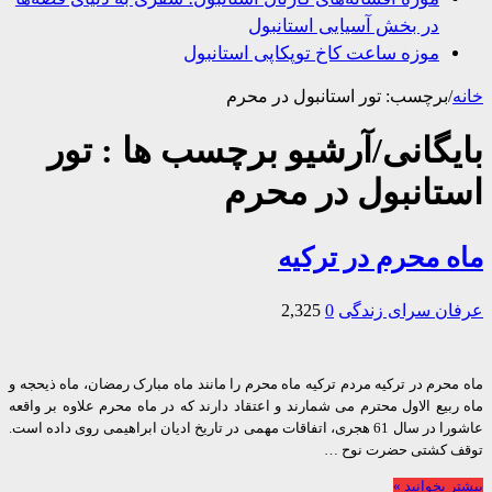
در بخش آسیایی استانبول
موزه ساعت کاخ توپکاپی استانبول
/
برچسب:
تور استانبول در محرم
یگانی/آرشیو برچسب ها :
تور
تانبول در محرم
 محرم در ترکیه
ان
سرای زندگی
0
2,325
حرم در ترکیه مردم ترکیه ماه محرم را مانند ماه مبارک رمضان، ماه ذیحجه و
بیع الاول محترم می شمارند و اعتقاد دارند که در ماه محرم علاوه بر واقعه
عاشورا در سال 61 هجری، اتفاقات مهمی در تاریخ ادیان ابراهیمی روی داده است.
 کشتی حضرت نوح …
 بخوانید »