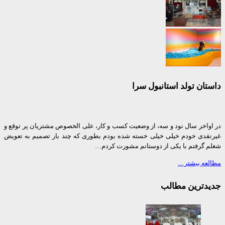
ان تولد استانبول سرا
واخر سال نود و سه، از وضعیت کسب و کار، علی الخصوص مشتریان پر توقع و
قدی خودم خیلی خیلی خسته شده بودم بطوری که چند بار تصمیم به تعویض
 گرفتم با یکی از دوستانم مشورت کردم…
عه بیشتر…
دترین مطالب