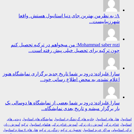
A: به نظرمن بهترین جای دنیا استانبول هستش. واقعا
شهرزیباییست...
Mohammad saber rozi: من میخواهم در ترکیه تحصیل کنم
چون ترکیه برای تحصیل خیلی پیش رفته است...
سارا علیزاده: درود بر شما تاریخ جدید برگزاری نمایشگاه هنوز
اعلام نشده، به محض اطلاع رسانی خود...
سارا علیزاده: درود بر شما بعضی از نمایشگاه ها دوسالی یک
بار برگزار میشه و تاریخ بعدی نمایشگاه...
ول
هتل های استانبول
جاذبه های گردشگری استانبول
نمایشگاه های استانبول
دیدنی های
ول
غذای ترکی
آموزش زبان ترکی
آموزش غذای ترکی
هتلهای استانبول
ترکیه
آموزش زبان
استانبولی
مراکز خرید استانبول
تحصیل در ترکیه
زندگی در ترکیه
هتل های 4 ستاره استانبول