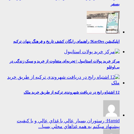
بسفر
اپلیکیشن KarDes؛ راهنمای رایگان کشف تاریخ و فرهنگ پنهان ترکیه
مرکز خرید پولات استانبول | تجربه‌ای متفاوت از خرید و سبک زندگی در
بی‌اوغلو
12 اشتباه رایج در دریافت شهروندی ترکیه از طریق خرید ملک
Hamid: رستوران بسيار عالي با غذاي عالي و با كيفيت
پيشنهاد ميكنم به همه غذاهاي محلي بسيا...