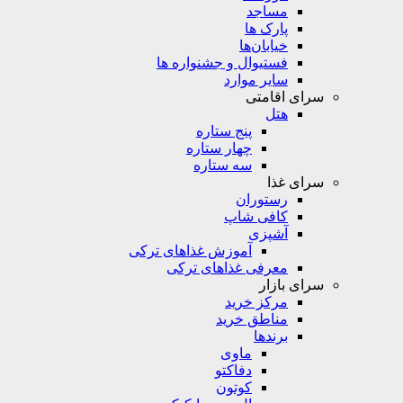
مساجد
پارک ها
خیابان‌ها
فستیوال و جشنواره ها
سایر موارد
سرای اقامتی
هتل
پنج ستاره
چهار ستاره
سه ستاره
سرای غذا
رستوران
کافی شاپ
آشپزی
آموزش غذاهای ترکی
معرفی غذاهای ترکی
سرای بازار
مرکز خرید
مناطق خرید
برندها
ماوی
دفاکتو
کوتون