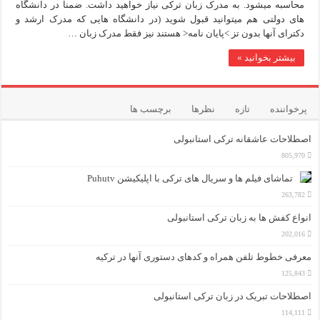
محاسبه میشود. به مدرک زبان ترکی نیاز خواهید داشت. ضمنا در دانشگاه
های دولتی هم میتوانید قبول شوید (در دانشگاه هایی که مدرک ارشد و
ویژگی‌های مثبت شخصیت در زبان ترکی استانبولی
دکترای آنها بدون تز >پایان نامه< هستند نیز فقط مدرک زبان …
موزه افسانه‌های کارتال استانبول؛ سفری به دنیای قصه‌ها در بخ
بیشتر بخوانید »
موزه ساعت کاخ توپکاپی استانبول
پرخواننده
تازه
نظرها
برچسب ها
اجاره خانه در استانبول چگونه است؟ راهنمای کامل در سال 2026
اصطلاحات عاشقانه ترکی استانبولی
805,970
تماشای فیلم ها و سریال های ترکی با اپلیکیشن Puhutv
263,782
انواع کفش ها به زبان ترکی استانبولی
202,016
معرفی خطوط تلفن همراه و کدهای دستوری آنها در ترکیه
125,843
اصطلاحات تبریک در زبان ترکی استانبولی
114,111