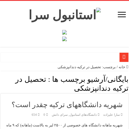
خانه
/
برچسب:
تحصیل در ترکیه دندانپزشکی
معرفی ۱۶ مسیر برتر کشتی استانبول | راهنمای کامل کشتی‌سواری در بسفر
بایگانی/آرشیو برچسب ها :
تحصیل در
اپلیکیشن KarDes؛ راهنمای رایگان کشف تاریخ و فرهنگ پنهان ترکیه
ترکیه دندانپزشکی
مرکز خرید پولات استانبول | تجربه‌ای متفاوت از خرید و سبک زندگ
12 اشتباه رایج در دریافت شهروندی ترکیه از طریق خرید ملک
شهریه دانشگاههای ترکیه چقدر است؟
ویژگی‌های رفتاری و اجتماعی در زبان ترکی استانبولی
سارا علیزاده
دانشگاه‌های استانبول
,
سرای دانش
0
654
شهریه ماهانه دانشگاه های خصوصی از ۲۵۰۰ لیر به بالاست (ماهانه) که ۹ ماه
ویژگی‌های منفی شخصیت در زبان ترکی استانبولی