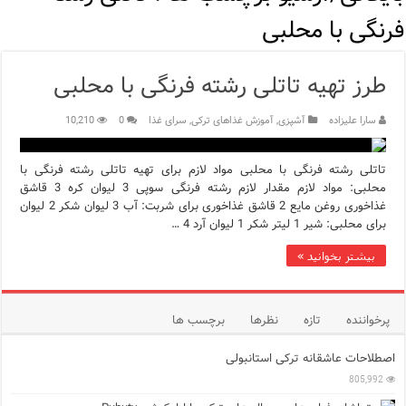
مرکز خرید پولات استانبول | تجربه‌ای متفاوت از خرید و سبک زندگی
فرنگی با محلبی
12 اشتباه رایج در دریافت شهروندی ترکیه از طریق خرید ملک
طرز تهیه تاتلی رشته فرنگی با محلبی
ویژگی‌های رفتاری و اجتماعی در زبان ترکی استانبولی
سارا علیزاده
آشپزی
,
آموزش غذاهای ترکی
,
سرای غذا
0
10,210
ویژگی‌های منفی شخصیت در زبان ترکی استانبولی
ویژگی‌های مثبت شخصیت در زبان ترکی استانبولی
تاتلی رشته فرنگی با محلبی مواد لازم برای تهیه تاتلی رشته فرنگی با
محلبی: مواد لازم مقدار لازم رشته فرنگی سوپی 3 لیوان کره 3 قاشق
غذاخوری روغن مایع 2 قاشق غذاخوری برای شربت: آب 3 لیوان شکر 2 لیوان
موزه افسانه‌های کارتال استانبول؛ سفری به دنیای قصه‌ها در بخ
برای محلبی: شیر 1 لیتر شکر 1 لیوان آرد 4 …
موزه ساعت کاخ توپکاپی استانبول
بیشتر بخوانید »
اجاره خانه در استانبول چگونه است؟ راهنمای کامل در سال 2026
پرخواننده
تازه
نظرها
برچسب ها
اصطلاحات عاشقانه ترکی استانبولی
805,992