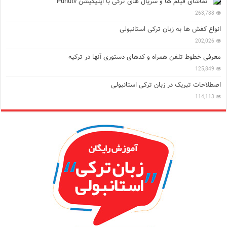
تماشای فیلم ها و سریال های ترکی با اپلیکیشن Puhutv
263,788
انواع کفش ها به زبان ترکی استانبولی
202,026
معرفی خطوط تلفن همراه و کدهای دستوری آنها در ترکیه
125,849
اصطلاحات تبریک در زبان ترکی استانبولی
114,113