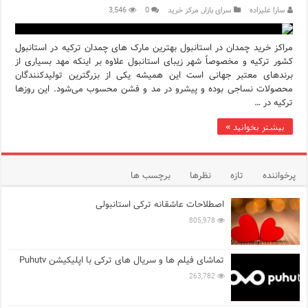
سارا علیزاده
سرای بازار
,
مرکز خرید
0
3,546
ویژگی‌های منفی شخصیت در زبان ترکی استانبولی
ویژگی‌های مثبت شخصیت در زبان ترکی استانبولی
مراکز خرید چمدان در استانبول بهترین مارک‌ های چمدان ترکیه در استانبول
کشور ترکیه و مخصوصاً شهر زیبای استانبول علاوه بر اینکه مهد بسیاری از
برندهای معتبر جهانی است این همیشه یکی از بزرگترین تولیدکنندگان
موزه افسانه‌های کارتال استانبول؛ سفری به دنیای قصه‌ها در بخ
محصولات نساجی بوده و پیشرو در مد و فشن محسوب می‌شود. این روزها
ترکیه در …
موزه ساعت کاخ توپکاپی استانبول
بیشتر بخوانید »
اجاره خانه در استانبول چگونه است؟ راهنمای کامل در سال 2026
پرخواننده
تازه
نظرها
برچسب ها
اصطلاحات عاشقانه ترکی استانبولی
805,978
تماشای فیلم ها و سریال های ترکی با اپلیکیشن Puhutv
263,782