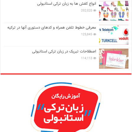
انواع کفش ها به زبان ترکی استانبولی
202,020
معرفی خطوط تلفن همراه و کدهای دستوری آنها در ترکیه
125,845
اصطلاحات تبریک در زبان ترکی استانبولی
114,113